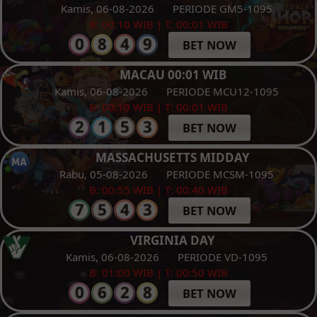
Kamis, 06-08-2026
PERIODE GM5-1095
B: 00:10 WIB | T: 00:01 WIB
BET NOW
MACAU 00:01 WIB
Kamis, 06-08-2026
PERIODE MCU12-1095
B: 00:10 WIB | T: 00:01 WIB
BET NOW
MASSACHUSETTS MIDDAY
Rabu, 05-08-2026
PERIODE MCSM-1095
B: 00:55 WIB | T: 00:40 WIB
BET NOW
VIRGINIA DAY
Kamis, 06-08-2026
PERIODE VD-1095
B: 01:00 WIB | T: 00:50 WIB
BET NOW