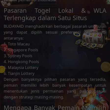
Pasaran Togel Lokal & WLA
Terlengkap dalam Satu Situs
BUDAYA4D menghadirkan berbagai pasaran unggulan
yang dapat dipilih sesuai preferensi pemain, di
antaranya:
1. Toto Macau
2. Singapore Pools
3. Sydney Pools
4. Hongkong Pools
5. Malaysia Lottery
6. Tianjin Lottery
Dengan banyaknya pilihan pasaran yang tersedia,
pemain memiliki lebih banyak kesempatan untuk
menentukan jenis permainan yang paling sesuai
dengan strategi masing-masing.
Mengapa Banyak Pemain Memilih