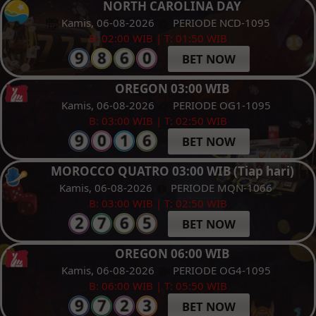
NORTH CAROLINA DAY
Kamis, 06-08-2026
PERIODE NCD-1095
B: 02:00 WIB | T: 01:50 WIB
BET NOW
OREGON 03:00 WIB
Kamis, 06-08-2026
PERIODE OG1-1095
B: 03:00 WIB | T: 02:50 WIB
BET NOW
MOROCCO QUATRO 03:00 WIB (Tiap hari)
Kamis, 06-08-2026
PERIODE MQN-1066
B: 03:00 WIB | T: 02:50 WIB
BET NOW
OREGON 06:00 WIB
Kamis, 06-08-2026
PERIODE OG4-1095
B: 06:00 WIB | T: 05:50 WIB
BET NOW