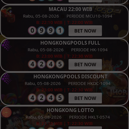
MACAU 22:00 WIB
Rabu, 05-08-2026
PERIODE MCU10-1094
B: 22:10 WIB | T: 22:00 WIB
BET NOW
HONGKONGPOOLS FULL
Rabu, 05-08-2026
PERIODE HK-1094
B: 23:00 WIB | T: 22:30 WIB
BET NOW
HONGKONGPOOLS DISCOUNT
Rabu, 05-08-2026
PERIODE HKDC-1094
B: 23:00 WIB | T: 22:30 WIB
BET NOW
HONGKONG LOTTO
Rabu, 05-08-2026
PERIODE HKLT-0574
B: 23:10 WIB | T: 22:30 WIB