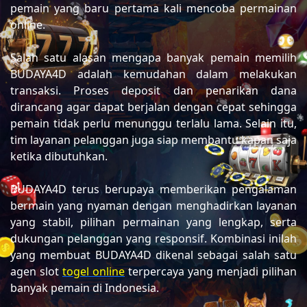
pemain yang baru pertama kali mencoba permainan
online.
Salah satu alasan mengapa banyak pemain memilih
BUDAYA4D adalah kemudahan dalam melakukan
transaksi. Proses deposit dan penarikan dana
dirancang agar dapat berjalan dengan cepat sehingga
pemain tidak perlu menunggu terlalu lama. Selain itu,
tim layanan pelanggan juga siap membantu kapan saja
ketika dibutuhkan.
BUDAYA4D terus berupaya memberikan pengalaman
bermain yang nyaman dengan menghadirkan layanan
yang stabil, pilihan permainan yang lengkap, serta
dukungan pelanggan yang responsif. Kombinasi inilah
yang membuat BUDAYA4D dikenal sebagai salah satu
agen slot
togel online
terpercaya yang menjadi pilihan
banyak pemain di Indonesia.