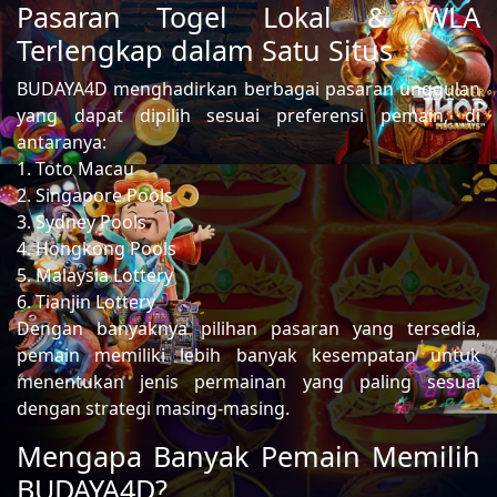
Pasaran Togel Lokal & WLA
Terlengkap dalam Satu Situs
BUDAYA4D menghadirkan berbagai pasaran unggulan
yang dapat dipilih sesuai preferensi pemain, di
antaranya:
1. Toto Macau
2. Singapore Pools
3. Sydney Pools
4. Hongkong Pools
5. Malaysia Lottery
6. Tianjin Lottery
Dengan banyaknya pilihan pasaran yang tersedia,
pemain memiliki lebih banyak kesempatan untuk
menentukan jenis permainan yang paling sesuai
dengan strategi masing-masing.
Mengapa Banyak Pemain Memilih
BUDAYA4D?