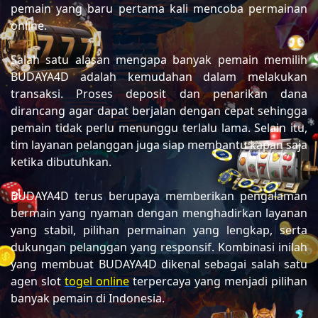
pemain yang baru pertama kali mencoba permainan
online.
Salah satu alasan mengapa banyak pemain memilih
BUDAYA4D adalah kemudahan dalam melakukan
transaksi. Proses deposit dan penarikan dana
dirancang agar dapat berjalan dengan cepat sehingga
pemain tidak perlu menunggu terlalu lama. Selain itu,
tim layanan pelanggan juga siap membantu kapan saja
ketika dibutuhkan.
BUDAYA4D terus berupaya memberikan pengalaman
bermain yang nyaman dengan menghadirkan layanan
yang stabil, pilihan permainan yang lengkap, serta
dukungan pelanggan yang responsif. Kombinasi inilah
yang membuat BUDAYA4D dikenal sebagai salah satu
agen slot
togel online
terpercaya yang menjadi pilihan
banyak pemain di Indonesia.