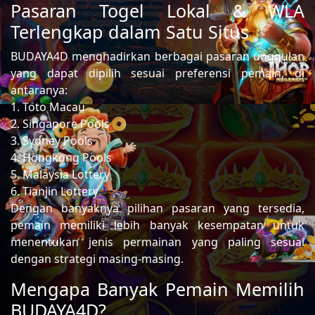
Pasaran Togel Lokal & WLA
Terlengkap dalam Satu Situs
BUDAYA4D menghadirkan berbagai pasaran unggulan
yang dapat dipilih sesuai preferensi pemain, di
antaranya:
1. Toto Macau
2. Singapore Pools
3. Sydney Pools
4. Hongkong Pools
5. Malaysia Lottery
6. Tianjin Lottery
Dengan banyaknya pilihan pasaran yang tersedia,
pemain memiliki lebih banyak kesempatan untuk
menentukan jenis permainan yang paling sesuai
dengan strategi masing-masing.
Mengapa Banyak Pemain Memilih
BUDAYA4D?