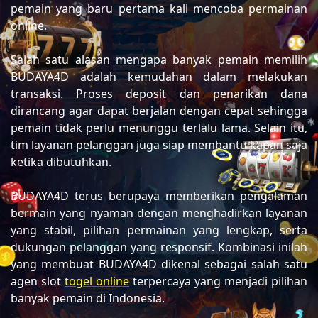
pemain yang baru pertama kali mencoba permainan
online.
Salah satu alasan mengapa banyak pemain memilih
BUDAYA4D adalah kemudahan dalam melakukan
transaksi. Proses deposit dan penarikan dana
dirancang agar dapat berjalan dengan cepat sehingga
pemain tidak perlu menunggu terlalu lama. Selain itu,
tim layanan pelanggan juga siap membantu kapan saja
ketika dibutuhkan.
BUDAYA4D terus berupaya memberikan pengalaman
bermain yang nyaman dengan menghadirkan layanan
yang stabil, pilihan permainan yang lengkap, serta
dukungan pelanggan yang responsif. Kombinasi inilah
yang membuat BUDAYA4D dikenal sebagai salah satu
agen slot
togel online
terpercaya yang menjadi pilihan
banyak pemain di Indonesia.