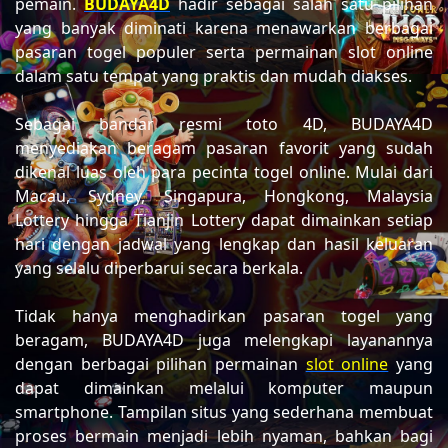
pemain.
BUDAYA4D
hadir sebagai salah satu pilihan
yang banyak diminati karena menawarkan berbagai
pasaran togel populer serta permainan slot online
dalam satu tempat yang praktis dan mudah diakses.
Sebagai bandar resmi toto 4D, BUDAYA4D
menyediakan beragam pasaran favorit yang sudah
dikenal luas oleh para pecinta togel online. Mulai dari
Macau, Sydney, Singapura, Hongkong, Malaysia
Lottery hingga Tianjin Lottery dapat dimainkan setiap
hari dengan jadwal yang lengkap dan hasil keluaran
yang selalu diperbarui secara berkala.
Tidak hanya menghadirkan pasaran togel yang
beragam, BUDAYA4D juga melengkapi layanannya
dengan berbagai pilihan permainan
slot online
yang
dapat dimainkan melalui komputer maupun
smartphone. Tampilan situs yang sederhana membuat
proses bermain menjadi lebih nyaman, bahkan bagi