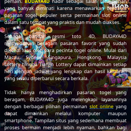
pemain.
BUDAYA4D
hadir sebagai salah satu pilihan
yang banyak diminati karena menawarkan berbagai
pasaran togel populer serta permainan slot online
dalam satu tempat yang praktis dan mudah diakses.
Sebagai bandar resmi toto 4D, BUDAYA4D
menyediakan beragam pasaran favorit yang sudah
dikenal luas oleh para pecinta togel online. Mulai dari
Macau, Sydney, Singapura, Hongkong, Malaysia
Lottery hingga Tianjin Lottery dapat dimainkan setiap
hari dengan jadwal yang lengkap dan hasil keluaran
yang selalu diperbarui secara berkala.
Tidak hanya menghadirkan pasaran togel yang
beragam, BUDAYA4D juga melengkapi layanannya
dengan berbagai pilihan permainan
slot online
yang
dapat dimainkan melalui komputer maupun
smartphone. Tampilan situs yang sederhana membuat
proses bermain menjadi lebih nyaman, bahkan bagi