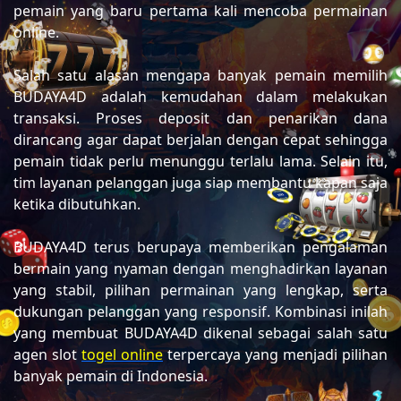
pemain yang baru pertama kali mencoba permainan
online.
Salah satu alasan mengapa banyak pemain memilih
BUDAYA4D adalah kemudahan dalam melakukan
transaksi. Proses deposit dan penarikan dana
dirancang agar dapat berjalan dengan cepat sehingga
pemain tidak perlu menunggu terlalu lama. Selain itu,
tim layanan pelanggan juga siap membantu kapan saja
ketika dibutuhkan.
BUDAYA4D terus berupaya memberikan pengalaman
bermain yang nyaman dengan menghadirkan layanan
yang stabil, pilihan permainan yang lengkap, serta
dukungan pelanggan yang responsif. Kombinasi inilah
yang membuat BUDAYA4D dikenal sebagai salah satu
agen slot
togel online
terpercaya yang menjadi pilihan
banyak pemain di Indonesia.