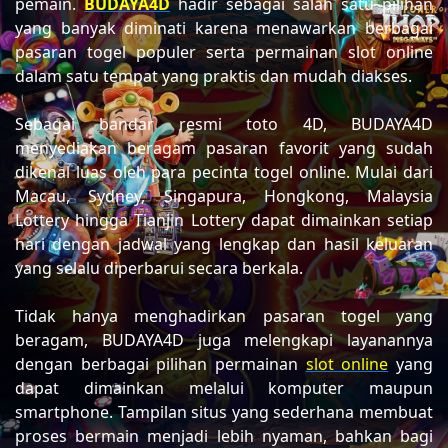
pemain.
BUDAYA4D
hadir sebagai salah satu pilihan
yang banyak diminati karena menawarkan berbagai
pasaran togel populer serta permainan slot online
dalam satu tempat yang praktis dan mudah diakses.
Sebagai bandar resmi toto 4D, BUDAYA4D
menyediakan beragam pasaran favorit yang sudah
dikenal luas oleh para pecinta togel online. Mulai dari
Macau, Sydney, Singapura, Hongkong, Malaysia
Lottery hingga Tianjin Lottery dapat dimainkan setiap
hari dengan jadwal yang lengkap dan hasil keluaran
yang selalu diperbarui secara berkala.
Tidak hanya menghadirkan pasaran togel yang
beragam, BUDAYA4D juga melengkapi layanannya
dengan berbagai pilihan permainan
slot online
yang
dapat dimainkan melalui komputer maupun
smartphone. Tampilan situs yang sederhana membuat
proses bermain menjadi lebih nyaman, bahkan bagi