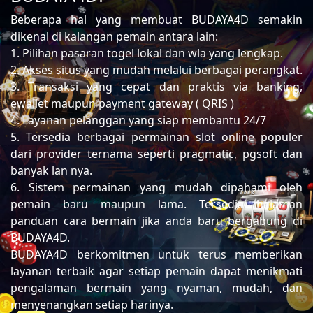
Beberapa hal yang membuat BUDAYA4D semakin
dikenal di kalangan pemain antara lain:
1. Pilihan pasaran togel lokal dan wla yang lengkap.
2. Akses situs yang mudah melalui berbagai perangkat.
3. Transaksi yang cepat dan praktis via banking,
ewallet maupun payment gateway ( QRIS )
4. Layanan pelanggan yang siap membantu 24/7
5. Tersedia berbagai permainan slot online populer
dari provider ternama seperti pragmatic, pgsoft dan
banyak lan nya.
6. Sistem permainan yang mudah dipahami oleh
pemain baru maupun lama. Tersedia halaman
panduan cara bermain jika anda baru bergabung di
BUDAYA4D.
BUDAYA4D berkomitmen untuk terus memberikan
layanan terbaik agar setiap pemain dapat menikmati
pengalaman bermain yang nyaman, mudah, dan
menyenangkan setiap harinya.