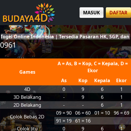
MASUK
DAFTAR
nline Indonesia | Tersedia Pasaran HK, SGP, dan SDY Te
0961
A = As, B = Kop, C = Kepala, D =
Ekor
Games
As
Kop
Kepala
Ekor
4D
0
9
6
1
3D Belakang
-
9
6
1
2D Belakang
-
-
6
1
09 = 90
06 = 60
01 = 10
96 = 69
Colok Bebas 2D
91 = 19
61 = 16
Colok Jitu
0
9
6
1