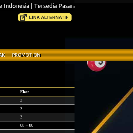
ndonesia | Tersedia Pasaran HK, SGP, dan SDY Ter
AK
PROMOTION
Ekor
3
3
3
08 = 80