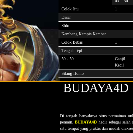
03 = 30
Colok Jitu
1
Dasar
Shio
Kembang Kempis Kembar
Colok Bebas
1
Tengah Tepi
50 - 50
Ganjil
Kecil
Silang Homo
BUDAYA4D | S
Di tengah banyaknya situs permainan on
pemain.
BUDAYA4D
hadir sebagai salah 
satu tempat yang praktis dan mudah diakses