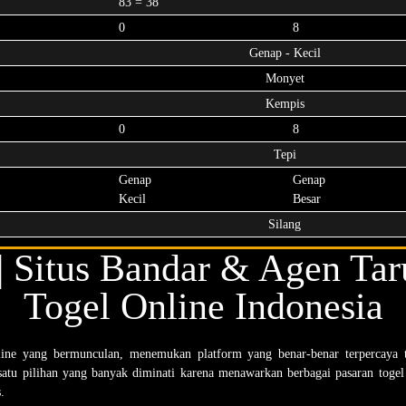
83 = 38
0
8
Genap - Kecil
Monyet
Kempis
0
8
Tepi
Genap
Genap
Kecil
Besar
Silang
itus Bandar & Agen Taru
Togel Online Indonesia
line yang bermunculan, menemukan platform yang benar-benar terpercaya t
satu pilihan yang banyak diminati karena menawarkan berbagai pasaran togel
.