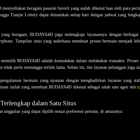
enyediakan beragam pasaran favorit yang sudah dikenal luas oleh para pecint
gga Tianjin Lottery dapat dimainkan setiap hari dengan jadwal yang lengkap
l yang beragam, BUDAYA4D juga melengkapi layanannya dengan berbagai
tphone. Tampilan situs yang sederhana membuat proses bermain menjadi leb
n memilih BUDAYA4D adalah kemudahan dalam melakukan transaksi. Proses de
n tidak perlu menunggu terlalu lama. Selain itu, tim layanan pelanggan juga s
ngalaman bermain yang nyaman dengan menghadirkan layanan yang stabil,
inasi inilah yang membuat BUDAYA4D dikenal sebagai salah satu agen slot
t
Terlengkap dalam Satu Situs
nggulan yang dapat dipilih sesuai preferensi pemain, di antaranya: