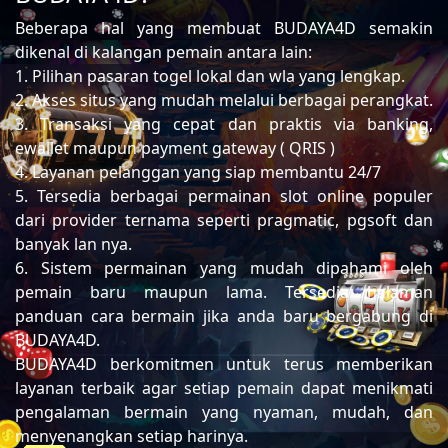
Beberapa hal yang membuat BUDAYA4D semakin
dikenal di kalangan pemain antara lain:
1. Pilihan pasaran togel lokal dan wla yang lengkap.
2. Akses situs yang mudah melalui berbagai perangkat.
3. Transaksi yang cepat dan praktis via banking,
ewallet maupun payment gateway ( QRIS )
4. Layanan pelanggan yang siap membantu 24/7
5. Tersedia berbagai permainan slot online populer
dari provider ternama seperti pragmatic, pgsoft dan
banyak lan nya.
6. Sistem permainan yang mudah dipahami oleh
pemain baru maupun lama. Tersedia halaman
panduan cara bermain jika anda baru bergabung di
BUDAYA4D.
BUDAYA4D berkomitmen untuk terus memberikan
layanan terbaik agar setiap pemain dapat menikmati
pengalaman bermain yang nyaman, mudah, dan
menyenangkan setiap harinya.