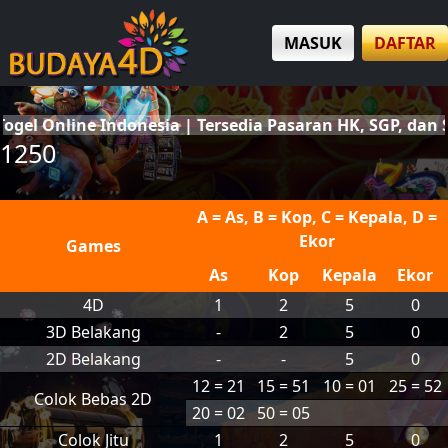
MASUK
DAFTAR
line Indonesia | Tersedia Pasaran HK, SGP, dan SDY Ter
1250
A = As, B = Kop, C = Kepala, D =
Ekor
Games
As
Kop
Kepala
Ekor
4D
1
2
5
0
3D Belakang
-
2
5
0
2D Belakang
-
-
5
0
12 = 21
15 = 51
10 = 01
25 = 52
Colok Bebas 2D
20 = 02
50 = 05
Colok Jitu
1
2
5
0