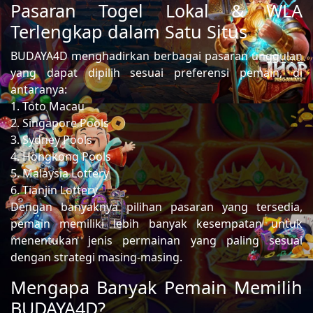
Pasaran Togel Lokal & WLA
Terlengkap dalam Satu Situs
BUDAYA4D menghadirkan berbagai pasaran unggulan
yang dapat dipilih sesuai preferensi pemain, di
antaranya:
1. Toto Macau
2. Singapore Pools
3. Sydney Pools
4. Hongkong Pools
5. Malaysia Lottery
6. Tianjin Lottery
Dengan banyaknya pilihan pasaran yang tersedia,
pemain memiliki lebih banyak kesempatan untuk
menentukan jenis permainan yang paling sesuai
dengan strategi masing-masing.
Mengapa Banyak Pemain Memilih
BUDAYA4D?