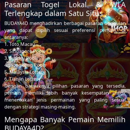
Pasaran Togel Lokal & WLA
Terlengkap dalam Satu Situs
BUDAYA4D menghadirkan berbagai pasaran unggulan
yang dapat dipilih sesuai preferensi pemain, di
antaranya:
1. Toto Macau
2. Singapore Pools
3. Sydney Pools
4. Hongkong Pools
5. Malaysia Lottery
6. Tianjin Lottery
Dengan banyaknya pilihan pasaran yang tersedia,
pemain memiliki lebih banyak kesempatan untuk
menentukan jenis permainan yang paling sesuai
dengan strategi masing-masing.
Mengapa Banyak Pemain Memilih
BUDAYA4D?