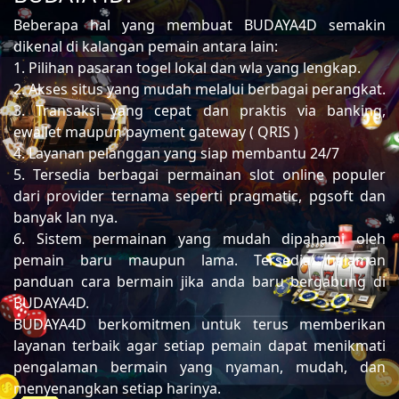
Beberapa hal yang membuat BUDAYA4D semakin
dikenal di kalangan pemain antara lain:
1. Pilihan pasaran togel lokal dan wla yang lengkap.
2. Akses situs yang mudah melalui berbagai perangkat.
3. Transaksi yang cepat dan praktis via banking,
ewallet maupun payment gateway ( QRIS )
4. Layanan pelanggan yang siap membantu 24/7
5. Tersedia berbagai permainan slot online populer
dari provider ternama seperti pragmatic, pgsoft dan
banyak lan nya.
6. Sistem permainan yang mudah dipahami oleh
pemain baru maupun lama. Tersedia halaman
panduan cara bermain jika anda baru bergabung di
BUDAYA4D.
BUDAYA4D berkomitmen untuk terus memberikan
layanan terbaik agar setiap pemain dapat menikmati
pengalaman bermain yang nyaman, mudah, dan
menyenangkan setiap harinya.