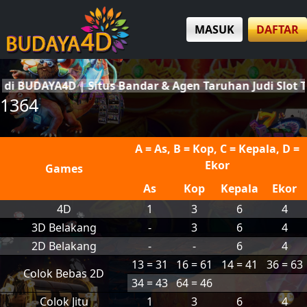
MASUK
DAFTAR
YA4D | Situs Bandar & Agen Taruhan Judi Slot Togel Onl
1364
A = As, B = Kop, C = Kepala, D =
Ekor
Games
As
Kop
Kepala
Ekor
4D
1
3
6
4
3D Belakang
-
3
6
4
2D Belakang
-
-
6
4
13 = 31
16 = 61
14 = 41
36 = 63
Colok Bebas 2D
34 = 43
64 = 46
Colok Jitu
1
3
6
4