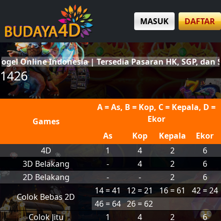
MASUK
DAFTAR
line Indonesia | Tersedia Pasaran HK, SGP, dan SDY Ter
1426
A = As, B = Kop, C = Kepala, D =
Ekor
Games
As
Kop
Kepala
Ekor
4D
1
4
2
6
3D Belakang
-
4
2
6
2D Belakang
-
-
2
6
14 = 41
12 = 21
16 = 61
42 = 24
Colok Bebas 2D
46 = 64
26 = 62
Colok Jitu
1
4
2
6