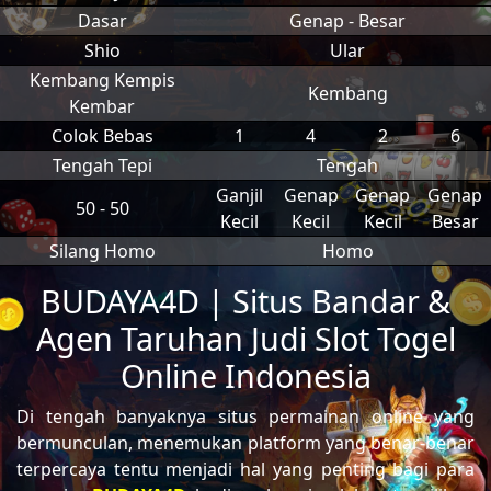
Dasar
Genap - Besar
Shio
Ular
Kembang Kempis
Kembang
Kembar
Colok Bebas
1
4
2
6
Tengah Tepi
Tengah
Ganjil
Genap
Genap
Genap
50 - 50
Kecil
Kecil
Kecil
Besar
Silang Homo
Homo
BUDAYA4D | Situs Bandar &
Agen Taruhan Judi Slot Togel
Online Indonesia
Di tengah banyaknya situs permainan online yang
bermunculan, menemukan platform yang benar-benar
terpercaya tentu menjadi hal yang penting bagi para