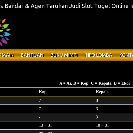
andar & Agen Taruhan Judi Slot Togel Online Indo
RMAIN
BANTUAN
BUKU MIMPI
INFO LOMBA
KONT
A = As, B = Kop, C = Kepala, D = Ekor
Kop
Kepala
7
3
7
3
-
3
13 = 31
10 = 01