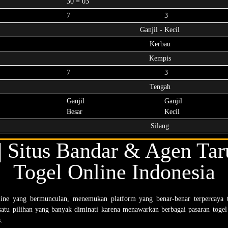
30 = 03
7
3
Ganjil - Kecil
Kerbau
Kempis
7
3
Tengah
Ganjil
Ganjil
Besar
Kecil
Silang
itus Bandar & Agen Taru
Togel Online Indonesia
line yang bermunculan, menemukan platform yang benar-benar terpercaya t
satu pilihan yang banyak diminati karena menawarkan berbagai pasaran togel
.