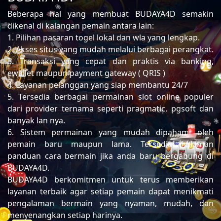
Beberapa hal yang membuat BUDAYA4D semakin
dikenal di kalangan pemain antara lain:
1. Pilihan pasaran togel lokal dan wla yang lengkap.
2. Akses situs yang mudah melalui berbagai perangkat.
3. Transaksi yang cepat dan praktis via banking,
ewallet maupun payment gateway ( QRIS )
4. Layanan pelanggan yang siap membantu 24/7
5. Tersedia berbagai permainan slot online populer
dari provider ternama seperti pragmatic, pgsoft dan
banyak lan nya.
6. Sistem permainan yang mudah dipahami oleh
pemain baru maupun lama. Tersedia halaman
panduan cara bermain jika anda baru bergabung di
BUDAYA4D.
BUDAYA4D berkomitmen untuk terus memberikan
layanan terbaik agar setiap pemain dapat menikmati
pengalaman bermain yang nyaman, mudah, dan
menyenangkan setiap harinya.