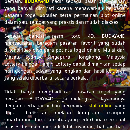
pemain.
BUDAYA4D
hadir sebagai salah satu pilihan
yang banyak diminati karena menawarkan berbagai
pasaran togel populer serta permainan slot online
dalam satu tempat yang praktis dan mudah diakses.
Sebagai bandar resmi toto 4D, BUDAYA4D
menyediakan beragam pasaran favorit yang sudah
dikenal luas oleh para pecinta togel online. Mulai dari
Macau, Sydney, Singapura, Hongkong, Malaysia
Lottery hingga Tianjin Lottery dapat dimainkan setiap
hari dengan jadwal yang lengkap dan hasil keluaran
yang selalu diperbarui secara berkala.
Tidak hanya menghadirkan pasaran togel yang
beragam, BUDAYA4D juga melengkapi layanannya
dengan berbagai pilihan permainan
slot online
yang
dapat dimainkan melalui komputer maupun
smartphone. Tampilan situs yang sederhana membuat
proses bermain menjadi lebih nyaman, bahkan bagi