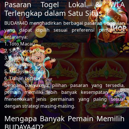
Pasaran Togel Lokal & WLA
Terlengkap dalam Satu Situs
BUDAYA4D menghadirkan berbagai pasaran unggulan
yang dapat dipilih sesuai preferensi pemain, di
antaranya:
1. Toto Macau
2. Singapore Pools
3. Sydney Pools
4. Hongkong Pools
5. Malaysia Lottery
6. Tianjin Lottery
Dengan banyaknya pilihan pasaran yang tersedia,
pemain memiliki lebih banyak kesempatan untuk
menentukan jenis permainan yang paling sesuai
dengan strategi masing-masing.
Mengapa Banyak Pemain Memilih
BUDAYA4D?