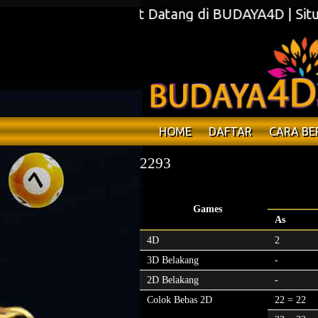
Selamat Datang di BUDAYA4D | Situs B
HOME
DAFTAR
CARA BE
2293
Games
As
4D
2
3D Belakang
-
2D Belakang
-
Colok Bebas 2D
22 = 22