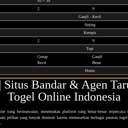
93 = 39
2
9
Ganjil - Kecil
Anjing
Kempis
2
9
Tepi
Genap
Ganjil
Kecil
Besar
Homo
itus Bandar & Agen Taru
Togel Online Indonesia
line yang bermunculan, menemukan platform yang benar-benar terpercaya t
satu pilihan yang banyak diminati karena menawarkan berbagai pasaran togel
.