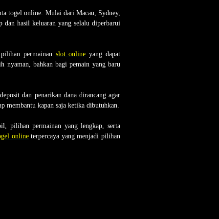
a togel online. Mulai dari Macau, Sydney,
 dan hasil keluaran yang selalu diperbarui
 pilihan permainan
slot online
yang dapat
ih nyaman, bahkan bagi pemain yang baru
posit dan penarikan dana dirancang agar
iap membantu kapan saja ketika dibutuhkan.
 pilihan permainan yang lengkap, serta
ogel online
terpercaya yang menjadi pilihan