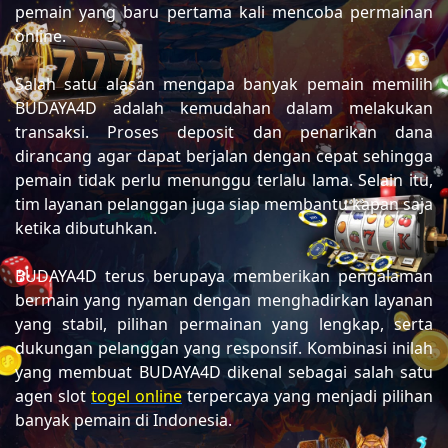
pemain yang baru pertama kali mencoba permainan
online.
Salah satu alasan mengapa banyak pemain memilih
BUDAYA4D adalah kemudahan dalam melakukan
transaksi. Proses deposit dan penarikan dana
dirancang agar dapat berjalan dengan cepat sehingga
pemain tidak perlu menunggu terlalu lama. Selain itu,
tim layanan pelanggan juga siap membantu kapan saja
ketika dibutuhkan.
BUDAYA4D terus berupaya memberikan pengalaman
bermain yang nyaman dengan menghadirkan layanan
yang stabil, pilihan permainan yang lengkap, serta
dukungan pelanggan yang responsif. Kombinasi inilah
yang membuat BUDAYA4D dikenal sebagai salah satu
agen slot
togel online
terpercaya yang menjadi pilihan
banyak pemain di Indonesia.