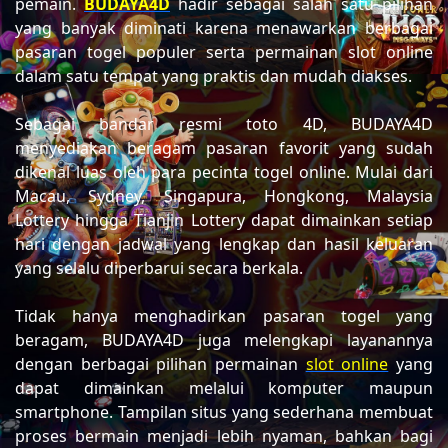
pemain.
BUDAYA4D
hadir sebagai salah satu pilihan
yang banyak diminati karena menawarkan berbagai
pasaran togel populer serta permainan slot online
dalam satu tempat yang praktis dan mudah diakses.
Sebagai bandar resmi toto 4D, BUDAYA4D
menyediakan beragam pasaran favorit yang sudah
dikenal luas oleh para pecinta togel online. Mulai dari
Macau, Sydney, Singapura, Hongkong, Malaysia
Lottery hingga Tianjin Lottery dapat dimainkan setiap
hari dengan jadwal yang lengkap dan hasil keluaran
yang selalu diperbarui secara berkala.
Tidak hanya menghadirkan pasaran togel yang
beragam, BUDAYA4D juga melengkapi layanannya
dengan berbagai pilihan permainan
slot online
yang
dapat dimainkan melalui komputer maupun
smartphone. Tampilan situs yang sederhana membuat
proses bermain menjadi lebih nyaman, bahkan bagi