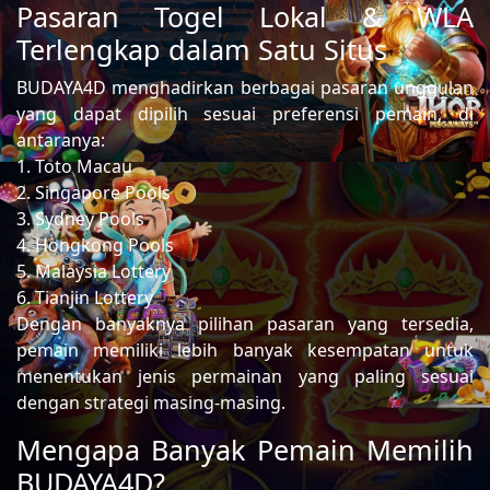
Pasaran Togel Lokal & WLA
Terlengkap dalam Satu Situs
BUDAYA4D menghadirkan berbagai pasaran unggulan
yang dapat dipilih sesuai preferensi pemain, di
antaranya:
1. Toto Macau
2. Singapore Pools
3. Sydney Pools
4. Hongkong Pools
5. Malaysia Lottery
6. Tianjin Lottery
Dengan banyaknya pilihan pasaran yang tersedia,
pemain memiliki lebih banyak kesempatan untuk
menentukan jenis permainan yang paling sesuai
dengan strategi masing-masing.
Mengapa Banyak Pemain Memilih
BUDAYA4D?