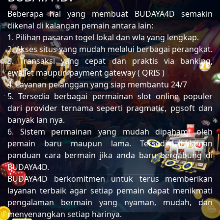
Beberapa hal yang membuat BUDAYA4D semakin
dikenal di kalangan pemain antara lain:
1. Pilihan pasaran togel lokal dan wla yang lengkap.
2. Akses situs yang mudah melalui berbagai perangkat.
3. Transaksi yang cepat dan praktis via banking,
ewallet maupun payment gateway ( QRIS )
4. Layanan pelanggan yang siap membantu 24/7
5. Tersedia berbagai permainan slot online populer
dari provider ternama seperti pragmatic, pgsoft dan
banyak lan nya.
6. Sistem permainan yang mudah dipahami oleh
pemain baru maupun lama. Tersedia halaman
panduan cara bermain jika anda baru bergabung di
BUDAYA4D.
BUDAYA4D berkomitmen untuk terus memberikan
layanan terbaik agar setiap pemain dapat menikmati
pengalaman bermain yang nyaman, mudah, dan
menyenangkan setiap harinya.