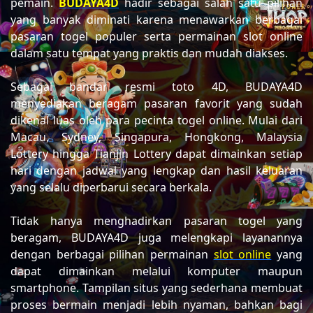
pemain.
BUDAYA4D
hadir sebagai salah satu pilihan
yang banyak diminati karena menawarkan berbagai
pasaran togel populer serta permainan slot online
dalam satu tempat yang praktis dan mudah diakses.
Sebagai bandar resmi toto 4D, BUDAYA4D
menyediakan beragam pasaran favorit yang sudah
dikenal luas oleh para pecinta togel online. Mulai dari
Macau, Sydney, Singapura, Hongkong, Malaysia
Lottery hingga Tianjin Lottery dapat dimainkan setiap
hari dengan jadwal yang lengkap dan hasil keluaran
yang selalu diperbarui secara berkala.
Tidak hanya menghadirkan pasaran togel yang
beragam, BUDAYA4D juga melengkapi layanannya
dengan berbagai pilihan permainan
slot online
yang
dapat dimainkan melalui komputer maupun
smartphone. Tampilan situs yang sederhana membuat
proses bermain menjadi lebih nyaman, bahkan bagi