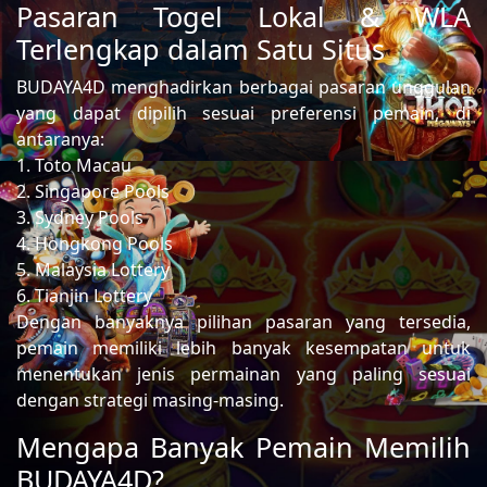
Pasaran Togel Lokal & WLA
Terlengkap dalam Satu Situs
BUDAYA4D menghadirkan berbagai pasaran unggulan
yang dapat dipilih sesuai preferensi pemain, di
antaranya:
1. Toto Macau
2. Singapore Pools
3. Sydney Pools
4. Hongkong Pools
5. Malaysia Lottery
6. Tianjin Lottery
Dengan banyaknya pilihan pasaran yang tersedia,
pemain memiliki lebih banyak kesempatan untuk
menentukan jenis permainan yang paling sesuai
dengan strategi masing-masing.
Mengapa Banyak Pemain Memilih
BUDAYA4D?