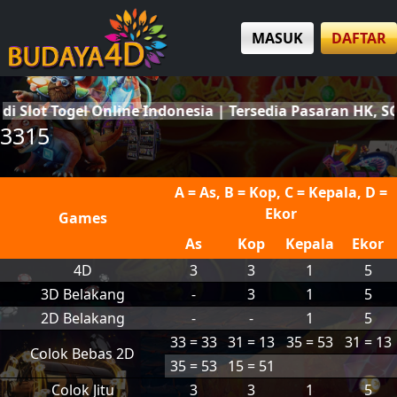
MASUK
DAFTAR
ogel Online Indonesia | Tersedia Pasaran HK, SGP, dan 
3315
A = As, B = Kop, C = Kepala, D =
Ekor
Games
As
Kop
Kepala
Ekor
4D
3
3
1
5
3D Belakang
-
3
1
5
2D Belakang
-
-
1
5
33 = 33
31 = 13
35 = 53
31 = 13
Colok Bebas 2D
35 = 53
15 = 51
Colok Jitu
3
3
1
5