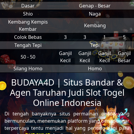
Dasar
Genap - Besar
Shio
Naga
Kembang Kempis
Kembang
Kembar
Colok Bebas
3
3
1
5
Tengah Tepi
Tepi
Ganjil
Ganjil
Ganjil
Ganjil
50 - 50
Kecil
Kecil
Kecil
Besar
Silang Homo
Homo
BUDAYA4D | Situs Bandar &
Agen Taruhan Judi Slot Togel
Online Indonesia
Di tengah banyaknya situs permainan online yang
bermunculan, menemukan platform yang benar-benar
terpercaya tentu menjadi hal yang penting bagi para