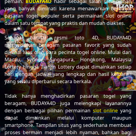
pemain.
BUDAYA4D
hadir sebagai salah satu pilihan
yang banyak diminati karena menawarkan berbagai
pasaran togel populer serta permainan slot online
dalam satu tempat yang praktis dan mudah diakses.
Sebagai bandar resmi toto 4D, BUDAYA4D
menyediakan beragam pasaran favorit yang sudah
dikenal luas oleh para pecinta togel online. Mulai dari
Macau, Sydney, Singapura, Hongkong, Malaysia
Lottery hingga Tianjin Lottery dapat dimainkan setiap
hari dengan jadwal yang lengkap dan hasil keluaran
yang selalu diperbarui secara berkala.
Tidak hanya menghadirkan pasaran togel yang
beragam, BUDAYA4D juga melengkapi layanannya
dengan berbagai pilihan permainan
slot online
yang
dapat dimainkan melalui komputer maupun
smartphone. Tampilan situs yang sederhana membuat
proses bermain menjadi lebih nyaman, bahkan bagi