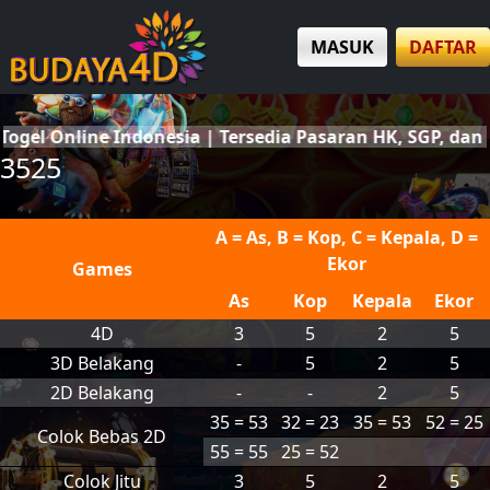
MASUK
DAFTAR
line Indonesia | Tersedia Pasaran HK, SGP, dan SDY Ter
3525
A = As, B = Kop, C = Kepala, D =
Ekor
Games
As
Kop
Kepala
Ekor
4D
3
5
2
5
3D Belakang
-
5
2
5
2D Belakang
-
-
2
5
35 = 53
32 = 23
35 = 53
52 = 25
Colok Bebas 2D
55 = 55
25 = 52
Colok Jitu
3
5
2
5