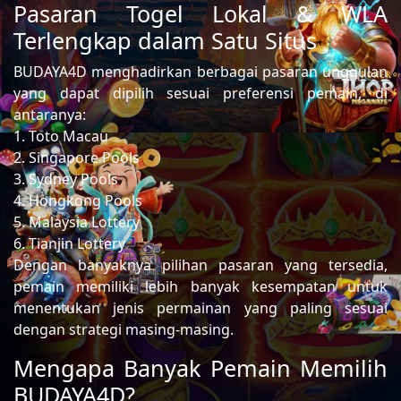
Pasaran Togel Lokal & WLA
Terlengkap dalam Satu Situs
BUDAYA4D menghadirkan berbagai pasaran unggulan
yang dapat dipilih sesuai preferensi pemain, di
antaranya:
1. Toto Macau
2. Singapore Pools
3. Sydney Pools
4. Hongkong Pools
5. Malaysia Lottery
6. Tianjin Lottery
Dengan banyaknya pilihan pasaran yang tersedia,
pemain memiliki lebih banyak kesempatan untuk
menentukan jenis permainan yang paling sesuai
dengan strategi masing-masing.
Mengapa Banyak Pemain Memilih
BUDAYA4D?