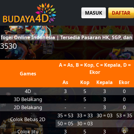
MASUK
DAFTAR
line Indonesia | Tersedia Pasaran HK, SGP, dan SDY Te
3530
A = As, B = Kop, C = Kepala, D =
Ekor
Games
As
Kop
Kepala
Ekor
4D
3
5
3
0
3D Belakang
-
5
3
0
2D Belakang
-
-
3
0
35 = 53
33 = 33
30 = 03
53 = 35
Colok Bebas 2D
50 = 05
30 = 03
Colok Jitu
3
5
3
0