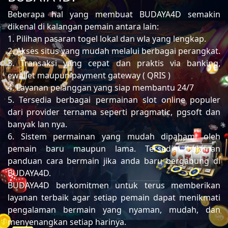
Beberapa hal yang membuat BUDAYA4D semakin
dikenal di kalangan pemain antara lain:
1. Pilihan pasaran togel lokal dan wla yang lengkap.
2. Akses situs yang mudah melalui berbagai perangkat.
3. Transaksi yang cepat dan praktis via banking,
ewallet maupun payment gateway ( QRIS )
4. Layanan pelanggan yang siap membantu 24/7
5. Tersedia berbagai permainan slot online populer
dari provider ternama seperti pragmatic, pgsoft dan
banyak lan nya.
6. Sistem permainan yang mudah dipahami oleh
pemain baru maupun lama. Tersedia halaman
panduan cara bermain jika anda baru bergabung di
BUDAYA4D.
BUDAYA4D berkomitmen untuk terus memberikan
layanan terbaik agar setiap pemain dapat menikmati
pengalaman bermain yang nyaman, mudah, dan
menyenangkan setiap harinya.