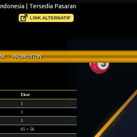
onesia | Tersedia Pasaran HK, SGP, dan SDY Terle
AK
PROMOTION
Ekor
1
1
1
65 = 56