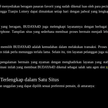
enyediakan beragam pasaran favorit yang sudah dikenal luas oleh para pecint
gga Tianjin Lottery dapat dimainkan setiap hari dengan jadwal yang lengkap
l yang beragam, BUDAYA4D juga melengkapi layanannya dengan berbagai
tphone. Tampilan situs yang sederhana membuat proses bermain menjadi leb
n memilih BUDAYA4D adalah kemudahan dalam melakukan transaksi. Proses de
n tidak perlu menunggu terlalu lama. Selain itu, tim layanan pelanggan juga s
ngalaman bermain yang nyaman dengan menghadirkan layanan yang stabil,
inasi inilah yang membuat BUDAYA4D dikenal sebagai salah satu agen slot
t
Terlengkap dalam Satu Situs
nggulan yang dapat dipilih sesuai preferensi pemain, di antaranya: