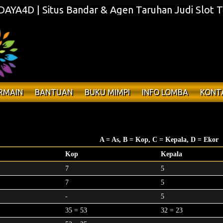
4D | Situs Bandar & Agen Taruhan Judi Slot Toge
RMAIN
BANTUAN
BUKU MIMPI
INFO LOMBA
KONT
A = As, B = Kop, C = Kepala, D = Ekor
Kop
Kepala
7
5
7
5
-
5
35 = 53
32 = 23