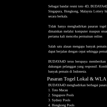
Sebagai bandar resmi toto 4D, BUDAYA4D m
Singapura, Hongkong, Malaysia Lottery hin
secara berkala.
Tidak hanya menghadirkan pasaran toge
dimainkan melalui komputer maupun smar
pertama kali mencoba permainan online.
Salah satu alasan mengapa banyak pemai
dapat berjalan dengan cepat sehingga pemai
BUDAYA4D terus berupaya memberikan pe
dukungan pelanggan yang responsif. Komb
banyak pemain di Indonesia.
Pasaran Togel Lokal & WLA 
BUDAYA4D menghadirkan berbagai pasaran u
1. Toto Macau
2. Singapore Pools
3. Sydney Pools
4. Hongkong Pools