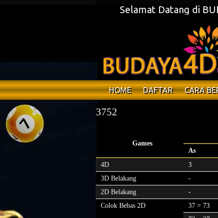
Selamat Datang di BUDAYA
HOME
DAFTAR
CARA BE
3752
Games
As
4D
3
3D Belakang
-
2D Belakang
-
Colok Bebas 2D
37 = 73