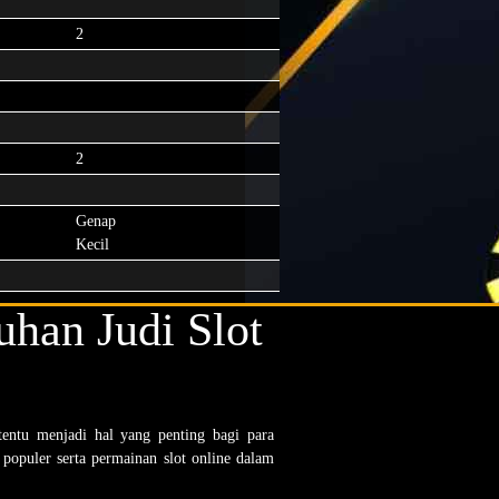
2
2
Genap
Kecil
han Judi Slot
entu menjadi hal yang penting bagi para
 populer serta permainan slot online dalam