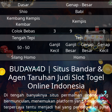
Dasar
Genap - Besar
Shio
Babi
Kembang Kempis
Kempis
Kembar
Colok Bebas
3
9
8
0
Tengah Tepi
Tepi
Ganjil
Ganjil
Genap
Genap
50 - 50
Kecil
Besar
Besar
Kecil
Silang Homo
Homo
BUDAYA4D | Situs Bandar &
Agen Taruhan Judi Slot Togel
Online Indonesia
Di tengah banyaknya situs permainan online yang
bermunculan, menemukan platform yang benar-benar
terpercaya tentu menjadi hal yang penting bagi para