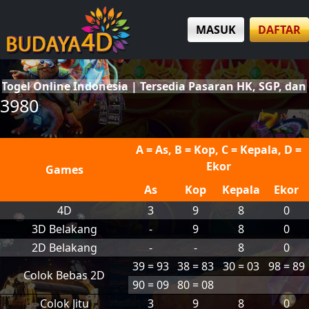
MASUK
DAFTAR
line Indonesia | Tersedia Pasaran HK, SGP, dan SDY Te
3980
A = As, B = Kop, C = Kepala, D =
Ekor
Games
As
Kop
Kepala
Ekor
4D
3
9
8
0
3D Belakang
-
9
8
0
2D Belakang
-
-
8
0
39 = 93
38 = 83
30 = 03
98 = 89
Colok Bebas 2D
90 = 09
80 = 08
Colok Jitu
3
9
8
0