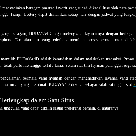
enyediakan beragam pasaran favorit yang sudah dikenal luas oleh para pecint
gga Tianjin Lottery dapat dimainkan setiap hari dengan jadwal yang lengkap
l yang beragam, BUDAYA4D juga melengkapi layanannya dengan berbagai
tphone. Tampilan situs yang sederhana membuat proses bermain menjadi leb
n memilih BUDAYA4D adalah kemudahan dalam melakukan transaksi. Proses de
n tidak perlu menunggu terlalu lama. Selain itu, tim layanan pelanggan juga s
ngalaman bermain yang nyaman dengan menghadirkan layanan yang stabil,
inasi inilah yang membuat BUDAYA4D dikenal sebagai salah satu agen slot
t
Terlengkap dalam Satu Situs
nggulan yang dapat dipilih sesuai preferensi pemain, di antaranya: