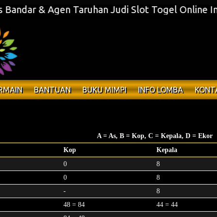
ndar & Agen Taruhan Judi Slot Togel Online Indo
RMAIN
BANTUAN
BUKU MIMPI
INFO LOMBA
KONT
A = As, B = Kop, C = Kepala, D = Ekor
Kop
Kepala
0
8
0
8
-
8
48 = 84
44 = 44