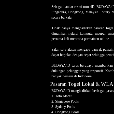
Sebagai bandar resmi toto 4D, BUDAYA4D m
Singapura, Hongkong, Malaysia Lottery hin
secara berkala.
Tidak hanya menghadirkan pasaran toge
dimainkan melalui komputer maupun smar
pertama kali mencoba permainan online.
Salah satu alasan mengapa banyak pemai
dapat berjalan dengan cepat sehingga pemai
BUDAYA4D terus berupaya memberikan pe
dukungan pelanggan yang responsif. Komb
banyak pemain di Indonesia.
Pasaran Togel Lokal & WLA 
BUDAYA4D menghadirkan berbagai pasaran u
1. Toto Macau
2. Singapore Pools
3. Sydney Pools
4. Hongkong Pools