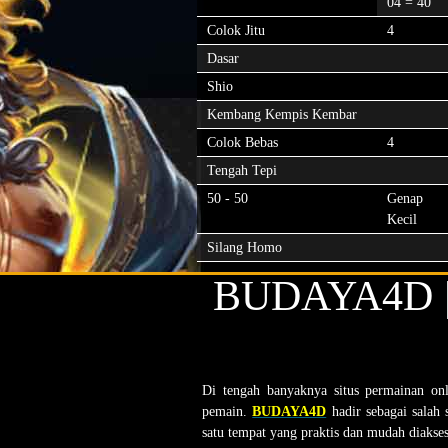
04 = 40
Colok Jitu
4
Dasar
Shio
Kembang Kempis Kembar
Colok Bebas
4
Tengah Tepi
50 - 50
Genap
Kecil
Silang Homo
BUDAYA4D | S
Di tengah banyaknya situs permainan on
pemain.
BUDAYA4D
hadir sebagai salah 
satu tempat yang praktis dan mudah diakses