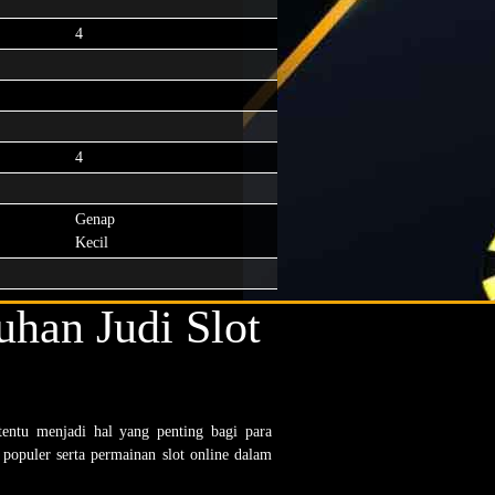
4
4
Genap
Kecil
han Judi Slot
entu menjadi hal yang penting bagi para
 populer serta permainan slot online dalam