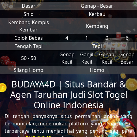
Dasar
Genap - Besar
Shio
Kerbau
Kembang Kempis
Kembang
Kembar
Colok Bebas
4
1
0
6
Tengah Tepi
Tepi
Genap
Ganjil
Genap
Genap
50 - 50
Kecil
Kecil
Kecil
Besar
Silang Homo
Homo
BUDAYA4D | Situs Bandar &
Agen Taruhan Judi Slot Togel
Online Indonesia
Di tengah banyaknya situs permainan online yang
bermunculan, menemukan platform yang benar-benar
terpercaya tentu menjadi hal yang penting bagi para