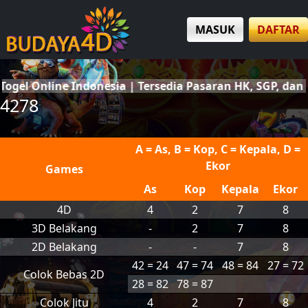
MASUK
DAFTAR
line Indonesia | Tersedia Pasaran HK, SGP, dan SDY Ter
4278
A = As, B = Kop, C = Kepala, D =
Ekor
Games
As
Kop
Kepala
Ekor
4D
4
2
7
8
3D Belakang
-
2
7
8
2D Belakang
-
-
7
8
42 = 24
47 = 74
48 = 84
27 = 72
Colok Bebas 2D
28 = 82
78 = 87
Colok Jitu
4
2
7
8