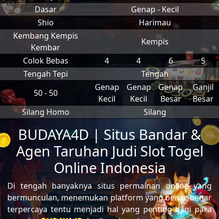
Dasar
Genap - Kecil
Shio
Harimau
Kembang Kempis
Kempis
Kembar
Colok Bebas
4
4
6
5
Tengah Tepi
Tengah
Genap
Genap
Genap
Ganjil
50 - 50
Kecil
Kecil
Besar
Besar
Silang Homo
Silang
BUDAYA4D | Situs Bandar &
Agen Taruhan Judi Slot Togel
Online Indonesia
Di tengah banyaknya situs permainan online yang
bermunculan, menemukan platform yang benar-benar
terpercaya tentu menjadi hal yang penting bagi para