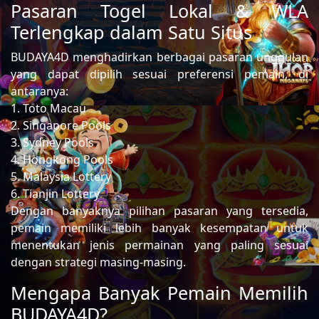
Pasaran Togel Lokal & WLA
Terlengkap dalam Satu Situs
BUDAYA4D menghadirkan berbagai pasaran unggulan
yang dapat dipilih sesuai preferensi pemain, di
antaranya:
1. Toto Macau
2. Singapore Pools
3. Sydney Pools
4. Hongkong Pools
5. Malaysia Lottery
6. Tianjin Lottery
Dengan banyaknya pilihan pasaran yang tersedia,
pemain memiliki lebih banyak kesempatan untuk
menentukan jenis permainan yang paling sesuai
dengan strategi masing-masing.
Mengapa Banyak Pemain Memilih
BUDAYA4D?