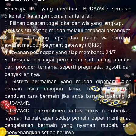
Beberapa hal yang membuat BUDAYA4D semakin
dikenal di kalangan pemain antara lain:
1. Pilihan pasaran togel lokal dan wla yang lengkap.
2. Akses situs yang mudah melalui berbagai perangkat.
3. Transaksi yang cepat dan praktis via banking,
ewallet maupun payment gateway ( QRIS )
4. Layanan pelanggan yang siap membantu 24/7
5. Tersedia berbagai permainan slot online populer
dari provider ternama seperti pragmatic, pgsoft dan
banyak lan nya.
6. Sistem permainan yang mudah dipahami oleh
pemain baru maupun lama. Tersedia halaman
panduan cara bermain jika anda baru bergabung di
BUDAYA4D.
BUDAYA4D berkomitmen untuk terus memberikan
layanan terbaik agar setiap pemain dapat menikmati
pengalaman bermain yang nyaman, mudah, dan
menyenangkan setiap harinya.