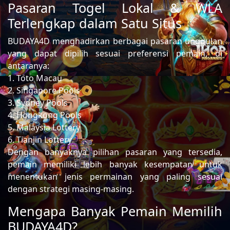
Pasaran Togel Lokal & WLA
Terlengkap dalam Satu Situs
BUDAYA4D menghadirkan berbagai pasaran unggulan
yang dapat dipilih sesuai preferensi pemain, di
antaranya:
1. Toto Macau
2. Singapore Pools
3. Sydney Pools
4. Hongkong Pools
5. Malaysia Lottery
6. Tianjin Lottery
Dengan banyaknya pilihan pasaran yang tersedia,
pemain memiliki lebih banyak kesempatan untuk
menentukan jenis permainan yang paling sesuai
dengan strategi masing-masing.
Mengapa Banyak Pemain Memilih
BUDAYA4D?