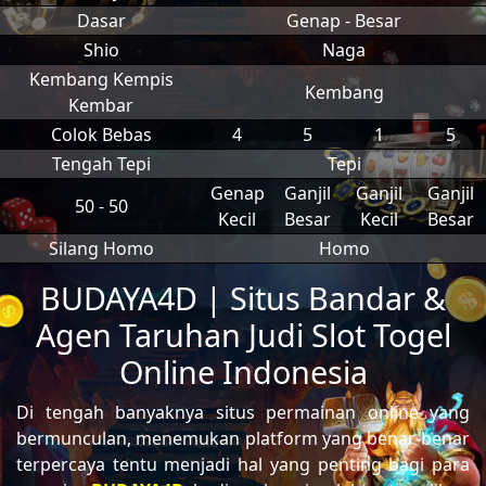
Dasar
Genap - Besar
Shio
Naga
Kembang Kempis
Kembang
Kembar
Colok Bebas
4
5
1
5
Tengah Tepi
Tepi
Genap
Ganjil
Ganjil
Ganjil
50 - 50
Kecil
Besar
Kecil
Besar
Silang Homo
Homo
BUDAYA4D | Situs Bandar &
Agen Taruhan Judi Slot Togel
Online Indonesia
Di tengah banyaknya situs permainan online yang
bermunculan, menemukan platform yang benar-benar
terpercaya tentu menjadi hal yang penting bagi para