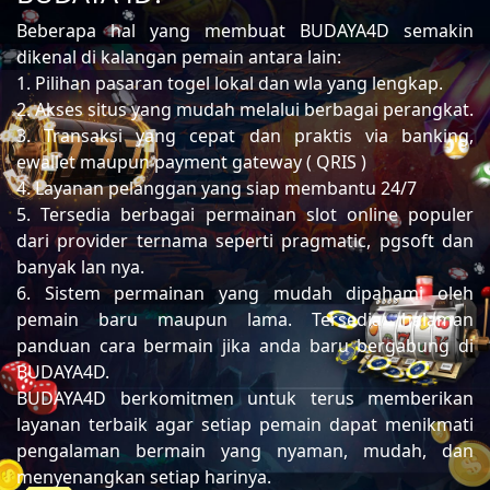
Beberapa hal yang membuat BUDAYA4D semakin
dikenal di kalangan pemain antara lain:
1. Pilihan pasaran togel lokal dan wla yang lengkap.
2. Akses situs yang mudah melalui berbagai perangkat.
3. Transaksi yang cepat dan praktis via banking,
ewallet maupun payment gateway ( QRIS )
4. Layanan pelanggan yang siap membantu 24/7
5. Tersedia berbagai permainan slot online populer
dari provider ternama seperti pragmatic, pgsoft dan
banyak lan nya.
6. Sistem permainan yang mudah dipahami oleh
pemain baru maupun lama. Tersedia halaman
panduan cara bermain jika anda baru bergabung di
BUDAYA4D.
BUDAYA4D berkomitmen untuk terus memberikan
layanan terbaik agar setiap pemain dapat menikmati
pengalaman bermain yang nyaman, mudah, dan
menyenangkan setiap harinya.