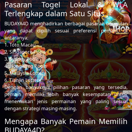
Pasaran Togel Lokal & WLA
Terlengkap dalam Satu Situs
BUDAYA4D menghadirkan berbagai pasaran unggulan
yang dapat dipilih sesuai preferensi pemain, di
antaranya:
1. Toto Macau
2. Singapore Pools
3. Sydney Pools
4. Hongkong Pools
5. Malaysia Lottery
6. Tianjin Lottery
Dengan banyaknya pilihan pasaran yang tersedia,
pemain memiliki lebih banyak kesempatan untuk
menentukan jenis permainan yang paling sesuai
dengan strategi masing-masing.
Mengapa Banyak Pemain Memilih
BUDAYA4D?