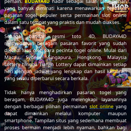
pemain.
BUDAYA4D
hadir sebagai salah satu pilihan
yang banyak diminati karena menawarkan berbagai
pasaran togel populer serta permainan slot online
dalam satu tempat yang praktis dan mudah diakses.
Sebagai bandar resmi toto 4D, BUDAYA4D
menyediakan beragam pasaran favorit yang sudah
dikenal luas oleh para pecinta togel online. Mulai dari
Macau, Sydney, Singapura, Hongkong, Malaysia
Lottery hingga Tianjin Lottery dapat dimainkan setiap
hari dengan jadwal yang lengkap dan hasil keluaran
yang selalu diperbarui secara berkala.
Tidak hanya menghadirkan pasaran togel yang
beragam, BUDAYA4D juga melengkapi layanannya
dengan berbagai pilihan permainan
slot online
yang
dapat dimainkan melalui komputer maupun
smartphone. Tampilan situs yang sederhana membuat
proses bermain menjadi lebih nyaman, bahkan bagi