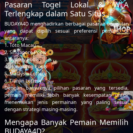
Pasaran Togel Lokal & WLA
Terlengkap dalam Satu Situs
BUDAYA4D menghadirkan berbagai pasaran unggulan
yang dapat dipilih sesuai preferensi pemain, di
antaranya:
1. Toto Macau
2. Singapore Pools
3. Sydney Pools
4. Hongkong Pools
5. Malaysia Lottery
6. Tianjin Lottery
Dengan banyaknya pilihan pasaran yang tersedia,
pemain memiliki lebih banyak kesempatan untuk
menentukan jenis permainan yang paling sesuai
dengan strategi masing-masing.
Mengapa Banyak Pemain Memilih
BUDAYA4D?