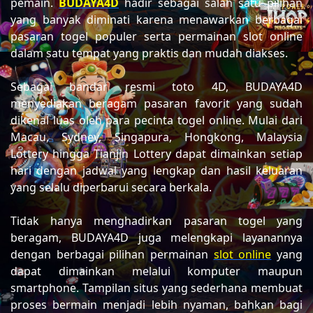
pemain.
BUDAYA4D
hadir sebagai salah satu pilihan
yang banyak diminati karena menawarkan berbagai
pasaran togel populer serta permainan slot online
dalam satu tempat yang praktis dan mudah diakses.
Sebagai bandar resmi toto 4D, BUDAYA4D
menyediakan beragam pasaran favorit yang sudah
dikenal luas oleh para pecinta togel online. Mulai dari
Macau, Sydney, Singapura, Hongkong, Malaysia
Lottery hingga Tianjin Lottery dapat dimainkan setiap
hari dengan jadwal yang lengkap dan hasil keluaran
yang selalu diperbarui secara berkala.
Tidak hanya menghadirkan pasaran togel yang
beragam, BUDAYA4D juga melengkapi layanannya
dengan berbagai pilihan permainan
slot online
yang
dapat dimainkan melalui komputer maupun
smartphone. Tampilan situs yang sederhana membuat
proses bermain menjadi lebih nyaman, bahkan bagi