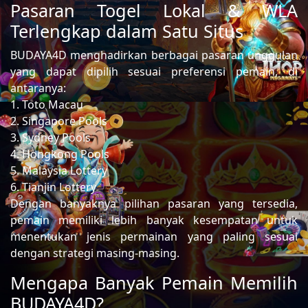
Pasaran Togel Lokal & WLA
Terlengkap dalam Satu Situs
BUDAYA4D menghadirkan berbagai pasaran unggulan
yang dapat dipilih sesuai preferensi pemain, di
antaranya:
1. Toto Macau
2. Singapore Pools
3. Sydney Pools
4. Hongkong Pools
5. Malaysia Lottery
6. Tianjin Lottery
Dengan banyaknya pilihan pasaran yang tersedia,
pemain memiliki lebih banyak kesempatan untuk
menentukan jenis permainan yang paling sesuai
dengan strategi masing-masing.
Mengapa Banyak Pemain Memilih
BUDAYA4D?