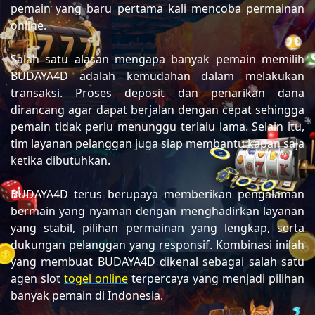
pemain yang baru pertama kali mencoba permainan
online.
Salah satu alasan mengapa banyak pemain memilih
BUDAYA4D adalah kemudahan dalam melakukan
transaksi. Proses deposit dan penarikan dana
dirancang agar dapat berjalan dengan cepat sehingga
pemain tidak perlu menunggu terlalu lama. Selain itu,
tim layanan pelanggan juga siap membantu kapan saja
ketika dibutuhkan.
BUDAYA4D terus berupaya memberikan pengalaman
bermain yang nyaman dengan menghadirkan layanan
yang stabil, pilihan permainan yang lengkap, serta
dukungan pelanggan yang responsif. Kombinasi inilah
yang membuat BUDAYA4D dikenal sebagai salah satu
agen slot
togel online
terpercaya yang menjadi pilihan
banyak pemain di Indonesia.