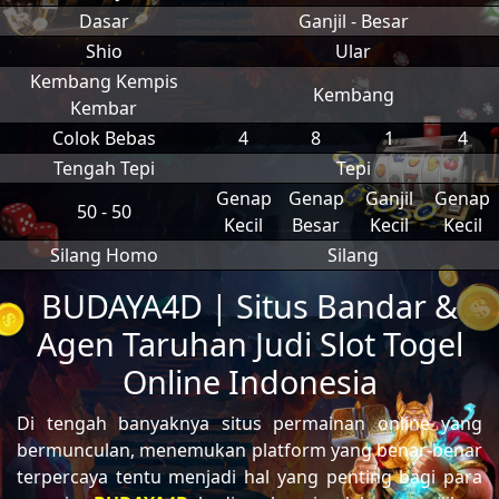
Dasar
Ganjil - Besar
Shio
Ular
Kembang Kempis
Kembang
Kembar
Colok Bebas
4
8
1
4
Tengah Tepi
Tepi
Genap
Genap
Ganjil
Genap
50 - 50
Kecil
Besar
Kecil
Kecil
Silang Homo
Silang
BUDAYA4D | Situs Bandar &
Agen Taruhan Judi Slot Togel
Online Indonesia
Di tengah banyaknya situs permainan online yang
bermunculan, menemukan platform yang benar-benar
terpercaya tentu menjadi hal yang penting bagi para