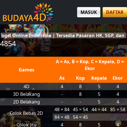
MASUK
DAFTAR
line Indonesia | Tersedia Pasaran HK, SGP, dan SDY Ter
4854
A = As, B = Kop, C = Kepala, D =
Ekor
Games
As
Kop
Kepala
Ekor
4D
4
8
5
4
3D Belakang
-
8
5
4
2D Belakang
-
-
5
4
48 = 84
45 = 54
44 = 44
85 = 58
Colok Bebas 2D
84 = 48
54 = 45
Colok Jitu
4
8
5
4