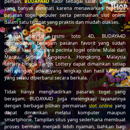
pemain.
BUDAYA4D
hadir sebagai salah satu pilihan
yang banyak diminati karena menawarkan berbagai
pasaran togel populer serta permainan slot online
dalam satu tempat yang praktis dan mudah diakses.
Sebagai bandar resmi toto 4D, BUDAYA4D
menyediakan beragam pasaran favorit yang sudah
dikenal luas oleh para pecinta togel online. Mulai dari
Macau, Sydney, Singapura, Hongkong, Malaysia
Lottery hingga Tianjin Lottery dapat dimainkan setiap
hari dengan jadwal yang lengkap dan hasil keluaran
yang selalu diperbarui secara berkala.
Tidak hanya menghadirkan pasaran togel yang
beragam, BUDAYA4D juga melengkapi layanannya
dengan berbagai pilihan permainan
slot online
yang
dapat dimainkan melalui komputer maupun
smartphone. Tampilan situs yang sederhana membuat
proses bermain menjadi lebih nyaman, bahkan bagi