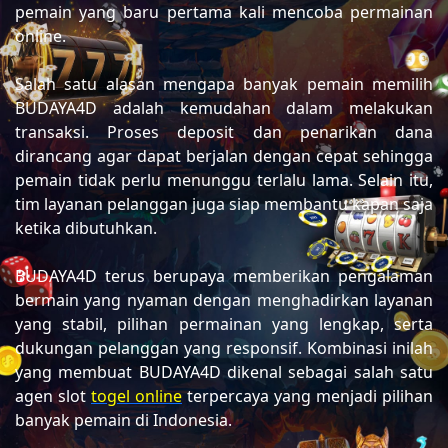
pemain yang baru pertama kali mencoba permainan
online.
Salah satu alasan mengapa banyak pemain memilih
BUDAYA4D adalah kemudahan dalam melakukan
transaksi. Proses deposit dan penarikan dana
dirancang agar dapat berjalan dengan cepat sehingga
pemain tidak perlu menunggu terlalu lama. Selain itu,
tim layanan pelanggan juga siap membantu kapan saja
ketika dibutuhkan.
BUDAYA4D terus berupaya memberikan pengalaman
bermain yang nyaman dengan menghadirkan layanan
yang stabil, pilihan permainan yang lengkap, serta
dukungan pelanggan yang responsif. Kombinasi inilah
yang membuat BUDAYA4D dikenal sebagai salah satu
agen slot
togel online
terpercaya yang menjadi pilihan
banyak pemain di Indonesia.