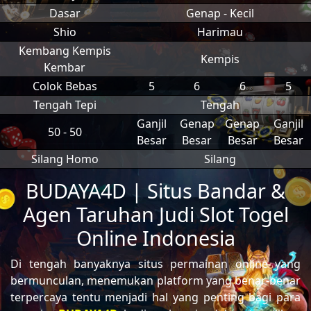
Dasar
Genap - Kecil
Shio
Harimau
Kembang Kempis
Kempis
Kembar
Colok Bebas
5
6
6
5
Tengah Tepi
Tengah
Ganjil
Genap
Genap
Ganjil
50 - 50
Besar
Besar
Besar
Besar
Silang Homo
Silang
BUDAYA4D | Situs Bandar &
Agen Taruhan Judi Slot Togel
Online Indonesia
Di tengah banyaknya situs permainan online yang
bermunculan, menemukan platform yang benar-benar
terpercaya tentu menjadi hal yang penting bagi para