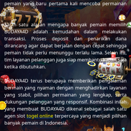
pemain yang baru pertama kali mencoba permainan
online.
Salah satu alasan mengapa banyak pemain memilih
BUDAYA4D adalah kemudahan dalam melakukan
transaksi. Proses deposit dan penarikan dana
dirancang agar dapat berjalan dengan cepat sehingga
pemain tidak perlu menunggu terlalu lama. Selain itu,
tim layanan pelanggan juga siap membantu kapan saja
ketika dibutuhkan.
BUDAYA4D terus berupaya memberikan pengalaman
bermain yang nyaman dengan menghadirkan layanan
yang stabil, pilihan permainan yang lengkap, serta
dukungan pelanggan yang responsif. Kombinasi inilah
yang membuat BUDAYA4D dikenal sebagai salah satu
agen slot
togel online
terpercaya yang menjadi pilihan
banyak pemain di Indonesia.