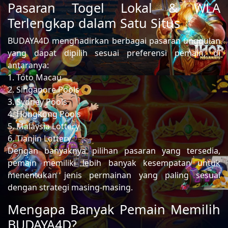
Pasaran Togel Lokal & WLA
Terlengkap dalam Satu Situs
BUDAYA4D menghadirkan berbagai pasaran unggulan
yang dapat dipilih sesuai preferensi pemain, di
antaranya:
1. Toto Macau
2. Singapore Pools
3. Sydney Pools
4. Hongkong Pools
5. Malaysia Lottery
6. Tianjin Lottery
Dengan banyaknya pilihan pasaran yang tersedia,
pemain memiliki lebih banyak kesempatan untuk
menentukan jenis permainan yang paling sesuai
dengan strategi masing-masing.
Mengapa Banyak Pemain Memilih
BUDAYA4D?