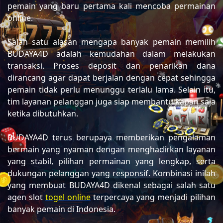
pemain yang baru pertama kali mencoba permainan
online.
Salah satu alasan mengapa banyak pemain memilih
BUDAYA4D adalah kemudahan dalam melakukan
transaksi. Proses deposit dan penarikan dana
dirancang agar dapat berjalan dengan cepat sehingga
pemain tidak perlu menunggu terlalu lama. Selain itu,
tim layanan pelanggan juga siap membantu kapan saja
ketika dibutuhkan.
BUDAYA4D terus berupaya memberikan pengalaman
bermain yang nyaman dengan menghadirkan layanan
yang stabil, pilihan permainan yang lengkap, serta
dukungan pelanggan yang responsif. Kombinasi inilah
yang membuat BUDAYA4D dikenal sebagai salah satu
agen slot
togel online
terpercaya yang menjadi pilihan
banyak pemain di Indonesia.