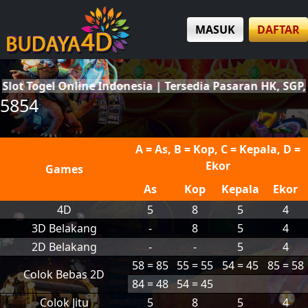
MASUK
DAFTAR
el Online Indonesia | Tersedia Pasaran HK, SGP, dan SD
5854
A = As, B = Kop, C = Kepala, D =
Ekor
Games
As
Kop
Kepala
Ekor
4D
5
8
5
4
3D Belakang
-
8
5
4
2D Belakang
-
-
5
4
58 = 85
55 = 55
54 = 45
85 = 58
Colok Bebas 2D
84 = 48
54 = 45
Colok Jitu
5
8
5
4