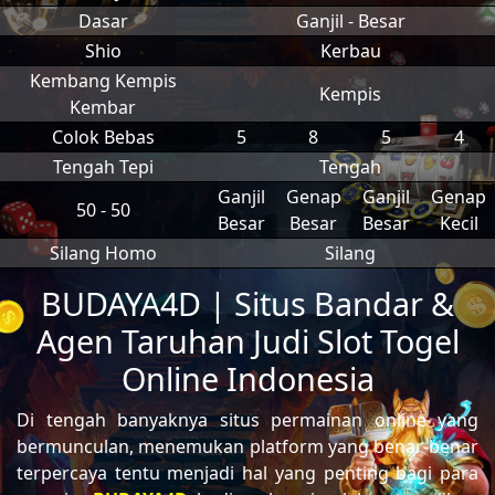
Dasar
Ganjil - Besar
Shio
Kerbau
Kembang Kempis
Kempis
Kembar
Colok Bebas
5
8
5
4
Tengah Tepi
Tengah
Ganjil
Genap
Ganjil
Genap
50 - 50
Besar
Besar
Besar
Kecil
Silang Homo
Silang
BUDAYA4D | Situs Bandar &
Agen Taruhan Judi Slot Togel
Online Indonesia
Di tengah banyaknya situs permainan online yang
bermunculan, menemukan platform yang benar-benar
terpercaya tentu menjadi hal yang penting bagi para