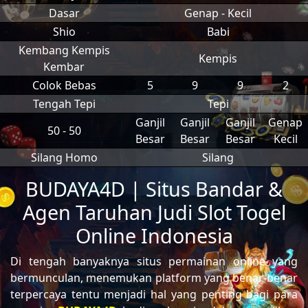
Dasar
Genap - Kecil
Shio
Babi
Kembang Kempis
Kempis
Kembar
Colok Bebas
5
9
9
2
Tengah Tepi
Tepi
Ganjil
Ganjil
Ganjil
Genap
50 - 50
Besar
Besar
Besar
Kecil
Silang Homo
Silang
BUDAYA4D | Situs Bandar &
Agen Taruhan Judi Slot Togel
Online Indonesia
Di tengah banyaknya situs permainan online yang
bermunculan, menemukan platform yang benar-benar
terpercaya tentu menjadi hal yang penting bagi para