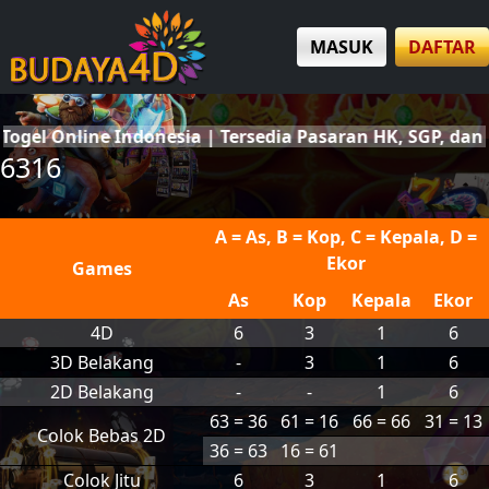
MASUK
DAFTAR
line Indonesia | Tersedia Pasaran HK, SGP, dan SDY Te
6316
A = As, B = Kop, C = Kepala, D =
Ekor
Games
As
Kop
Kepala
Ekor
4D
6
3
1
6
3D Belakang
-
3
1
6
2D Belakang
-
-
1
6
63 = 36
61 = 16
66 = 66
31 = 13
Colok Bebas 2D
36 = 63
16 = 61
Colok Jitu
6
3
1
6