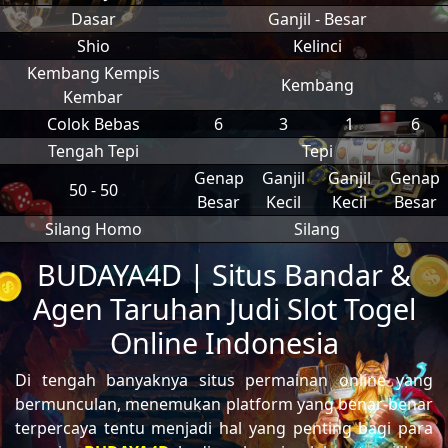
Dasar
Ganjil - Besar
Shio
Kelinci
Kembang Kempis
Kembang
Kembar
Colok Bebas
6
3
1
6
Tengah Tepi
Tepi
Genap
Ganjil
Ganjil
Genap
50 - 50
Besar
Kecil
Kecil
Besar
Silang Homo
Silang
BUDAYA4D | Situs Bandar &
Agen Taruhan Judi Slot Togel
Online Indonesia
Di tengah banyaknya situs permainan online yang
bermunculan, menemukan platform yang benar-benar
terpercaya tentu menjadi hal yang penting bagi para