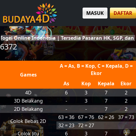
MASUK
DAFTAR
line Indonesia | Tersedia Pasaran HK, SGP, dan SDY Ter
6372
A = As, B = Kop, C = Kepala, D =
Ekor
Games
As
Kop
Kepala
Ekor
4D
6
3
7
2
3D Belakang
-
3
7
2
2D Belakang
-
-
7
2
63 = 36
67 = 76
62 = 26
37 = 73
Colok Bebas 2D
32 = 23
72 = 27
Colok Jitu
6
3
7
2