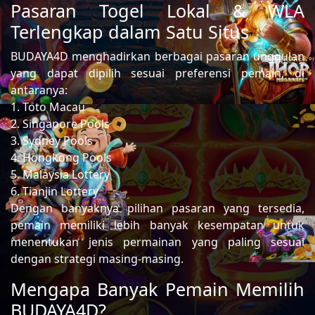
Pasaran Togel Lokal & WLA
Terlengkap dalam Satu Situs
BUDAYA4D menghadirkan berbagai pasaran unggulan
yang dapat dipilih sesuai preferensi pemain, di
antaranya:
1. Toto Macau
2. Singapore Pools
3. Sydney Pools
4. Hongkong Pools
5. Malaysia Lottery
6. Tianjin Lottery
Dengan banyaknya pilihan pasaran yang tersedia,
pemain memiliki lebih banyak kesempatan untuk
menentukan jenis permainan yang paling sesuai
dengan strategi masing-masing.
Mengapa Banyak Pemain Memilih
BUDAYA4D?