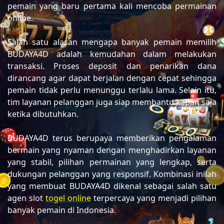
pemain yang baru pertama kali mencoba permainan
online.
Salah satu alasan mengapa banyak pemain memilih
BUDAYA4D adalah kemudahan dalam melakukan
transaksi. Proses deposit dan penarikan dana
dirancang agar dapat berjalan dengan cepat sehingga
pemain tidak perlu menunggu terlalu lama. Selain itu,
tim layanan pelanggan juga siap membantu kapan saja
ketika dibutuhkan.
BUDAYA4D terus berupaya memberikan pengalaman
bermain yang nyaman dengan menghadirkan layanan
yang stabil, pilihan permainan yang lengkap, serta
dukungan pelanggan yang responsif. Kombinasi inilah
yang membuat BUDAYA4D dikenal sebagai salah satu
agen slot
togel online
terpercaya yang menjadi pilihan
banyak pemain di Indonesia.