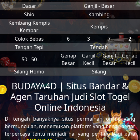
Dasar
Ganjil - Besar
Shio
Kambing
Kembang Kempis
Kempis
Kembar
Colok Bebas
6
3
7
2
Tengah Tepi
Tengah
Genap
Ganjil
Ganjil
Genap
50 - 50
Besar
Kecil
Besar
Kecil
Silang Homo
Silang
BUDAYA4D | Situs Bandar &
Agen Taruhan Judi Slot Togel
Online Indonesia
Di tengah banyaknya situs permainan online yang
bermunculan, menemukan platform yang benar-benar
terpercaya tentu menjadi hal yang penting bagi para