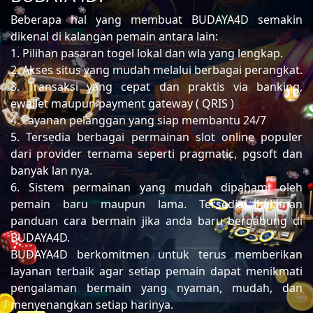
Beberapa hal yang membuat BUDAYA4D semakin
dikenal di kalangan pemain antara lain:
1. Pilihan pasaran togel lokal dan wla yang lengkap.
2. Akses situs yang mudah melalui berbagai perangkat.
3. Transaksi yang cepat dan praktis via banking,
ewallet maupun payment gateway ( QRIS )
4. Layanan pelanggan yang siap membantu 24/7
5. Tersedia berbagai permainan slot online populer
dari provider ternama seperti pragmatic, pgsoft dan
banyak lan nya.
6. Sistem permainan yang mudah dipahami oleh
pemain baru maupun lama. Tersedia halaman
panduan cara bermain jika anda baru bergabung di
BUDAYA4D.
BUDAYA4D berkomitmen untuk terus memberikan
layanan terbaik agar setiap pemain dapat menikmati
pengalaman bermain yang nyaman, mudah, dan
menyenangkan setiap harinya.