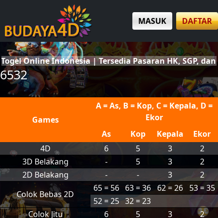
MASUK
DAFTAR
line Indonesia | Tersedia Pasaran HK, SGP, dan SDY Te
6532
A = As, B = Kop, C = Kepala, D =
Ekor
Games
As
Kop
Kepala
Ekor
4D
6
5
3
2
3D Belakang
-
5
3
2
2D Belakang
-
-
3
2
65 = 56
63 = 36
62 = 26
53 = 35
Colok Bebas 2D
52 = 25
32 = 23
Colok Jitu
6
5
3
2