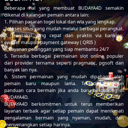
Beberapa hal yang membuat BUDAYA4D semakin
dikenal di kalangan pemain antara lain:
1. Pilihan pasaran togel lokal dan wla yang lengkap.
2. Akses situs yang mudah melalui berbagai perangkat.
3. Transaksi yang cepat dan praktis via banking,
ewallet maupun payment gateway ( QRIS )
4. Layanan pelanggan yang siap membantu 24/7
5. Tersedia berbagai permainan slot online populer
dari provider ternama seperti pragmatic, pgsoft dan
banyak lan nya.
6. Sistem permainan yang mudah dipahami oleh
pemain baru maupun lama. Tersedia halaman
panduan cara bermain jika anda baru bergabung di
BUDAYA4D.
BUDAYA4D berkomitmen untuk terus memberikan
layanan terbaik agar setiap pemain dapat menikmati
pengalaman bermain yang nyaman, mudah, dan
menyenangkan setiap harinya.