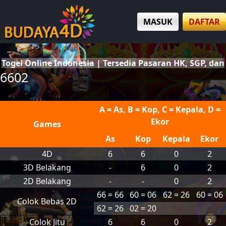
MASUK
DAFTAR
nline Indonesia | Tersedia Pasaran HK, SGP, dan SDY Te
6602
A = As, B = Kop, C = Kepala, D =
Ekor
Games
As
Kop
Kepala
Ekor
4D
6
6
0
2
3D Belakang
-
6
0
2
2D Belakang
-
-
0
2
66 = 66
60 = 06
62 = 26
60 = 06
Colok Bebas 2D
62 = 26
02 = 20
Colok Jitu
6
6
0
2