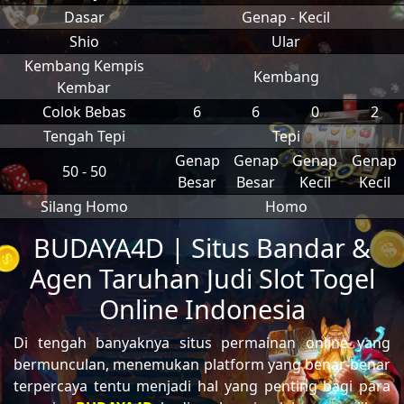
Dasar
Genap - Kecil
Shio
Ular
Kembang Kempis
Kembang
Kembar
Colok Bebas
6
6
0
2
Tengah Tepi
Tepi
Genap
Genap
Genap
Genap
50 - 50
Besar
Besar
Kecil
Kecil
Silang Homo
Homo
BUDAYA4D | Situs Bandar &
Agen Taruhan Judi Slot Togel
Online Indonesia
Di tengah banyaknya situs permainan online yang
bermunculan, menemukan platform yang benar-benar
terpercaya tentu menjadi hal yang penting bagi para