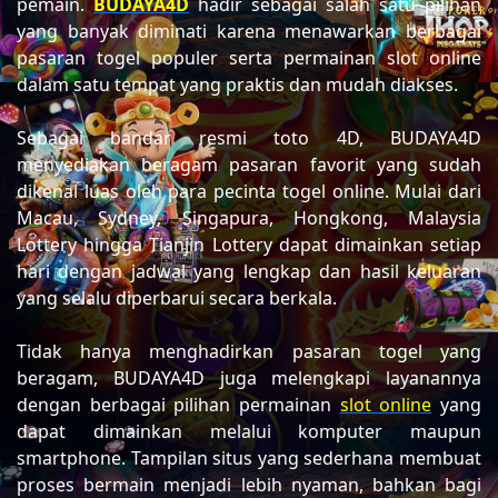
pemain.
BUDAYA4D
hadir sebagai salah satu pilihan
yang banyak diminati karena menawarkan berbagai
pasaran togel populer serta permainan slot online
dalam satu tempat yang praktis dan mudah diakses.
Sebagai bandar resmi toto 4D, BUDAYA4D
menyediakan beragam pasaran favorit yang sudah
dikenal luas oleh para pecinta togel online. Mulai dari
Macau, Sydney, Singapura, Hongkong, Malaysia
Lottery hingga Tianjin Lottery dapat dimainkan setiap
hari dengan jadwal yang lengkap dan hasil keluaran
yang selalu diperbarui secara berkala.
Tidak hanya menghadirkan pasaran togel yang
beragam, BUDAYA4D juga melengkapi layanannya
dengan berbagai pilihan permainan
slot online
yang
dapat dimainkan melalui komputer maupun
smartphone. Tampilan situs yang sederhana membuat
proses bermain menjadi lebih nyaman, bahkan bagi