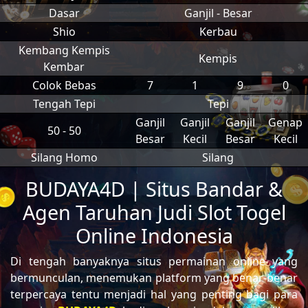
Dasar
Ganjil - Besar
Shio
Kerbau
Kembang Kempis
Kempis
Kembar
Colok Bebas
7
1
9
0
Tengah Tepi
Tepi
Ganjil
Ganjil
Ganjil
Genap
50 - 50
Besar
Kecil
Besar
Kecil
Silang Homo
Silang
BUDAYA4D | Situs Bandar &
Agen Taruhan Judi Slot Togel
Online Indonesia
Di tengah banyaknya situs permainan online yang
bermunculan, menemukan platform yang benar-benar
terpercaya tentu menjadi hal yang penting bagi para