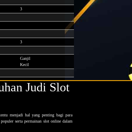
3
3
Ganjil
Kecil
han Judi Slot
entu menjadi hal yang penting bagi para
 populer serta permainan slot online dalam