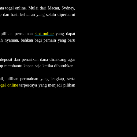
a togel online. Mulai dari Macau, Sydney,
 dan hasil keluaran yang selalu diperbarui
 pilihan permainan
slot online
yang dapat
ih nyaman, bahkan bagi pemain yang baru
posit dan penarikan dana dirancang agar
iap membantu kapan saja ketika dibutuhkan.
 pilihan permainan yang lengkap, serta
ogel online
terpercaya yang menjadi pilihan