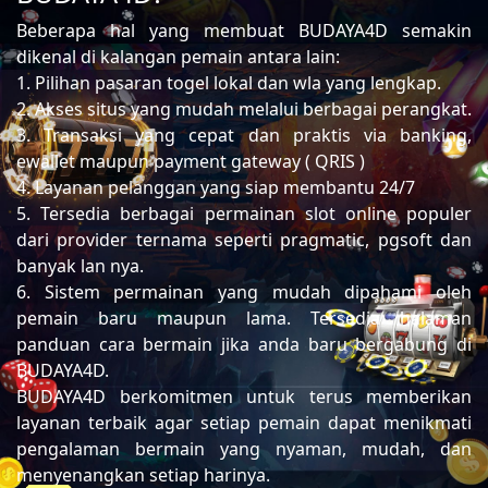
Beberapa hal yang membuat BUDAYA4D semakin
dikenal di kalangan pemain antara lain:
1. Pilihan pasaran togel lokal dan wla yang lengkap.
2. Akses situs yang mudah melalui berbagai perangkat.
3. Transaksi yang cepat dan praktis via banking,
ewallet maupun payment gateway ( QRIS )
4. Layanan pelanggan yang siap membantu 24/7
5. Tersedia berbagai permainan slot online populer
dari provider ternama seperti pragmatic, pgsoft dan
banyak lan nya.
6. Sistem permainan yang mudah dipahami oleh
pemain baru maupun lama. Tersedia halaman
panduan cara bermain jika anda baru bergabung di
BUDAYA4D.
BUDAYA4D berkomitmen untuk terus memberikan
layanan terbaik agar setiap pemain dapat menikmati
pengalaman bermain yang nyaman, mudah, dan
menyenangkan setiap harinya.