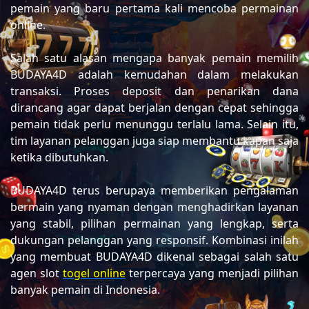
pemain yang baru pertama kali mencoba permainan
online.
Salah satu alasan mengapa banyak pemain memilih
BUDAYA4D adalah kemudahan dalam melakukan
transaksi. Proses deposit dan penarikan dana
dirancang agar dapat berjalan dengan cepat sehingga
pemain tidak perlu menunggu terlalu lama. Selain itu,
tim layanan pelanggan juga siap membantu kapan saja
ketika dibutuhkan.
BUDAYA4D terus berupaya memberikan pengalaman
bermain yang nyaman dengan menghadirkan layanan
yang stabil, pilihan permainan yang lengkap, serta
dukungan pelanggan yang responsif. Kombinasi inilah
yang membuat BUDAYA4D dikenal sebagai salah satu
agen slot
togel online
terpercaya yang menjadi pilihan
banyak pemain di Indonesia.