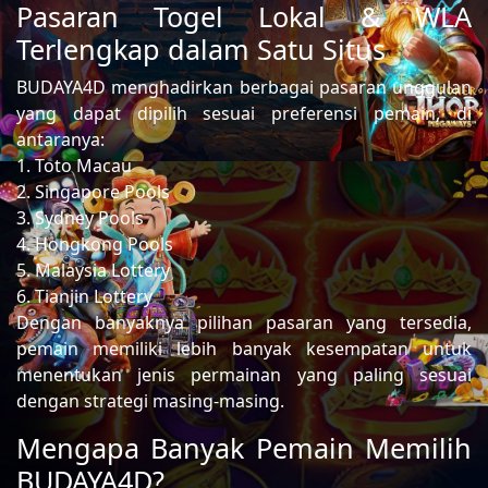
Pasaran Togel Lokal & WLA
Terlengkap dalam Satu Situs
BUDAYA4D menghadirkan berbagai pasaran unggulan
yang dapat dipilih sesuai preferensi pemain, di
antaranya:
1. Toto Macau
2. Singapore Pools
3. Sydney Pools
4. Hongkong Pools
5. Malaysia Lottery
6. Tianjin Lottery
Dengan banyaknya pilihan pasaran yang tersedia,
pemain memiliki lebih banyak kesempatan untuk
menentukan jenis permainan yang paling sesuai
dengan strategi masing-masing.
Mengapa Banyak Pemain Memilih
BUDAYA4D?