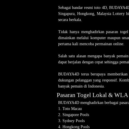
Sebagai bandar resmi toto 4D, BUDAYA4D m
Singapura, Hongkong, Malaysia Lottery hin
secara berkala.
Tidak hanya menghadirkan pasaran toge
dimainkan melalui komputer maupun smar
pertama kali mencoba permainan online.
Salah satu alasan mengapa banyak pemai
dapat berjalan dengan cepat sehingga pemai
BUDAYA4D terus berupaya memberikan pe
dukungan pelanggan yang responsif. Komb
banyak pemain di Indonesia.
Pasaran Togel Lokal & WLA 
BUDAYA4D menghadirkan berbagai pasaran u
1. Toto Macau
2. Singapore Pools
3. Sydney Pools
4. Hongkong Pools