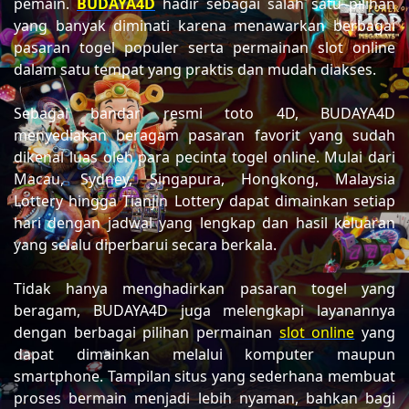
pemain.
BUDAYA4D
hadir sebagai salah satu pilihan
yang banyak diminati karena menawarkan berbagai
pasaran togel populer serta permainan slot online
dalam satu tempat yang praktis dan mudah diakses.
Sebagai bandar resmi toto 4D, BUDAYA4D
menyediakan beragam pasaran favorit yang sudah
dikenal luas oleh para pecinta togel online. Mulai dari
Macau, Sydney, Singapura, Hongkong, Malaysia
Lottery hingga Tianjin Lottery dapat dimainkan setiap
hari dengan jadwal yang lengkap dan hasil keluaran
yang selalu diperbarui secara berkala.
Tidak hanya menghadirkan pasaran togel yang
beragam, BUDAYA4D juga melengkapi layanannya
dengan berbagai pilihan permainan
slot online
yang
dapat dimainkan melalui komputer maupun
smartphone. Tampilan situs yang sederhana membuat
proses bermain menjadi lebih nyaman, bahkan bagi