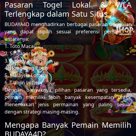
Pasaran Togel Lokal & WLA
Terlengkap dalam Satu Situs
BUDAYA4D menghadirkan berbagai pasaran unggulan
yang dapat dipilih sesuai preferensi pemain, di
antaranya:
1. Toto Macau
2. Singapore Pools
3. Sydney Pools
4. Hongkong Pools
5. Malaysia Lottery
6. Tianjin Lottery
Dengan banyaknya pilihan pasaran yang tersedia,
pemain memiliki lebih banyak kesempatan untuk
menentukan jenis permainan yang paling sesuai
dengan strategi masing-masing.
Mengapa Banyak Pemain Memilih
BUDAYA4D?