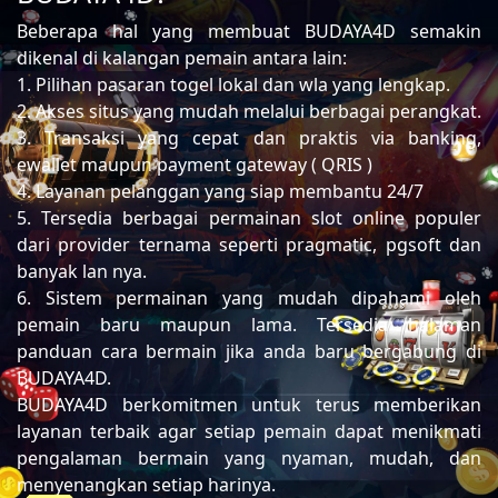
Beberapa hal yang membuat BUDAYA4D semakin
dikenal di kalangan pemain antara lain:
1. Pilihan pasaran togel lokal dan wla yang lengkap.
2. Akses situs yang mudah melalui berbagai perangkat.
3. Transaksi yang cepat dan praktis via banking,
ewallet maupun payment gateway ( QRIS )
4. Layanan pelanggan yang siap membantu 24/7
5. Tersedia berbagai permainan slot online populer
dari provider ternama seperti pragmatic, pgsoft dan
banyak lan nya.
6. Sistem permainan yang mudah dipahami oleh
pemain baru maupun lama. Tersedia halaman
panduan cara bermain jika anda baru bergabung di
BUDAYA4D.
BUDAYA4D berkomitmen untuk terus memberikan
layanan terbaik agar setiap pemain dapat menikmati
pengalaman bermain yang nyaman, mudah, dan
menyenangkan setiap harinya.