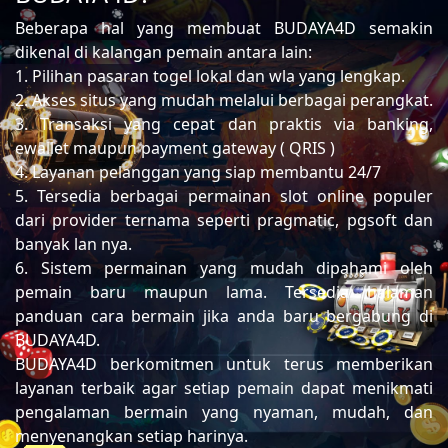
Beberapa hal yang membuat BUDAYA4D semakin
dikenal di kalangan pemain antara lain:
1. Pilihan pasaran togel lokal dan wla yang lengkap.
2. Akses situs yang mudah melalui berbagai perangkat.
3. Transaksi yang cepat dan praktis via banking,
ewallet maupun payment gateway ( QRIS )
4. Layanan pelanggan yang siap membantu 24/7
5. Tersedia berbagai permainan slot online populer
dari provider ternama seperti pragmatic, pgsoft dan
banyak lan nya.
6. Sistem permainan yang mudah dipahami oleh
pemain baru maupun lama. Tersedia halaman
panduan cara bermain jika anda baru bergabung di
BUDAYA4D.
BUDAYA4D berkomitmen untuk terus memberikan
layanan terbaik agar setiap pemain dapat menikmati
pengalaman bermain yang nyaman, mudah, dan
menyenangkan setiap harinya.