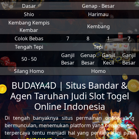
Dasar
Genap - Besar
Shio
Harimau
Kembang Kempis
Kembang
Kembar
Colok Bebas
7
8
1
7
Tengah Tepi
Tepi
Ganjil
Genap
Ganjil
Ganjil
50 - 50
Besar
Besar
Kecil
Besar
Silang Homo
Homo
BUDAYA4D | Situs Bandar &
Agen Taruhan Judi Slot Togel
Online Indonesia
Di tengah banyaknya situs permainan online yang
bermunculan, menemukan platform yang benar-benar
terpercaya tentu menjadi hal yang penting bagi para