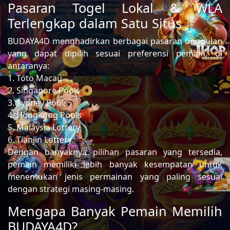
Pasaran Togel Lokal & WLA
Terlengkap dalam Satu Situs
BUDAYA4D menghadirkan berbagai pasaran unggulan
yang dapat dipilih sesuai preferensi pemain, di
antaranya:
1. Toto Macau
2. Singapore Pools
3. Sydney Pools
4. Hongkong Pools
5. Malaysia Lottery
6. Tianjin Lottery
Dengan banyaknya pilihan pasaran yang tersedia,
pemain memiliki lebih banyak kesempatan untuk
menentukan jenis permainan yang paling sesuai
dengan strategi masing-masing.
Mengapa Banyak Pemain Memilih
BUDAYA4D?