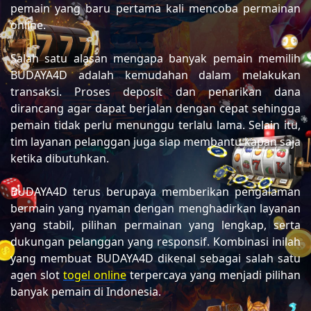
pemain yang baru pertama kali mencoba permainan
online.
Salah satu alasan mengapa banyak pemain memilih
BUDAYA4D adalah kemudahan dalam melakukan
transaksi. Proses deposit dan penarikan dana
dirancang agar dapat berjalan dengan cepat sehingga
pemain tidak perlu menunggu terlalu lama. Selain itu,
tim layanan pelanggan juga siap membantu kapan saja
ketika dibutuhkan.
BUDAYA4D terus berupaya memberikan pengalaman
bermain yang nyaman dengan menghadirkan layanan
yang stabil, pilihan permainan yang lengkap, serta
dukungan pelanggan yang responsif. Kombinasi inilah
yang membuat BUDAYA4D dikenal sebagai salah satu
agen slot
togel online
terpercaya yang menjadi pilihan
banyak pemain di Indonesia.