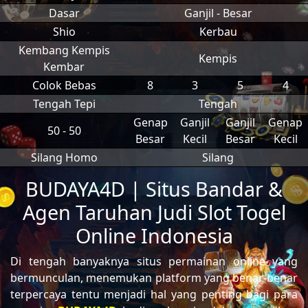
Dasar
Ganjil - Besar
Shio
Kerbau
Kembang Kempis
Kempis
Kembar
Colok Bebas
8
3
5
4
Tengah Tepi
Tengah
Genap
Ganjil
Ganjil
Genap
50 - 50
Besar
Kecil
Besar
Kecil
Silang Homo
Silang
BUDAYA4D | Situs Bandar &
Agen Taruhan Judi Slot Togel
Online Indonesia
Di tengah banyaknya situs permainan online yang
bermunculan, menemukan platform yang benar-benar
terpercaya tentu menjadi hal yang penting bagi para