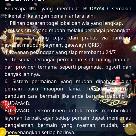
Beberapa hal yang membuat BUDAYA4D semakin
dikenal di kalangan pemain antara lain:
1. Pilihan pasaran togel lokal dan wla yang lengkap.
2. Akses situs yang mudah melalui berbagai perangkat.
3. Transaksi yang cepat dan praktis via banking,
ewallet maupun payment gateway ( QRIS )
4. Layanan pelanggan yang siap membantu 24/7
5. Tersedia berbagai permainan slot online populer
dari provider ternama seperti pragmatic, pgsoft dan
banyak lan nya.
6. Sistem permainan yang mudah dipahami oleh
pemain baru maupun lama. Tersedia halaman
panduan cara bermain jika anda baru bergabung di
BUDAYA4D.
BUDAYA4D berkomitmen untuk terus memberikan
layanan terbaik agar setiap pemain dapat menikmati
pengalaman bermain yang nyaman, mudah, dan
menyenangkan setiap harinya.