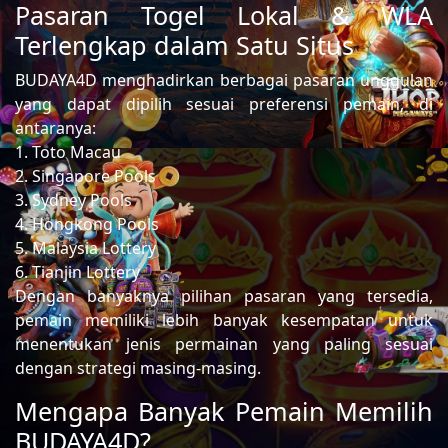
Pasaran Togel Lokal & WLA
Terlengkap dalam Satu Situs
BUDAYA4D menghadirkan berbagai pasaran unggulan
yang dapat dipilih sesuai preferensi pemain, di
antaranya:
1. Toto Macau
2. Singapore Pools
3. Sydney Pools
4. Hongkong Pools
5. Malaysia Lottery
6. Tianjin Lottery
Dengan banyaknya pilihan pasaran yang tersedia,
pemain memiliki lebih banyak kesempatan untuk
menentukan jenis permainan yang paling sesuai
dengan strategi masing-masing.
Mengapa Banyak Pemain Memilih
BUDAYA4D?